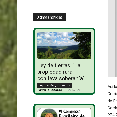
Últimas noticias
Ley de tierras: “La
propiedad rural
conlleva soberanía”
Legislación y proyectos
Así l
Patricia Escobar
-
05/08/2026
Corri
de Re
Corri
934.2