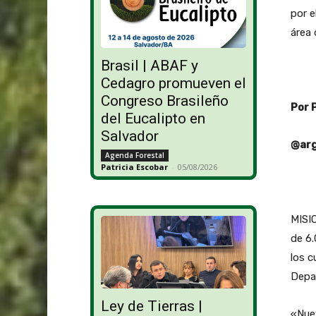
por e
área 
Brasil | ABAF y
Cedagro promueven el
Congreso Brasileño
Por 
del Eucalipto en
Salvador
@arg
Agenda Forestal
Patricia Escobar
-
05/08/2026
MISIO
de 6.
los c
Depa
Ley de Tierras |
«Nuev