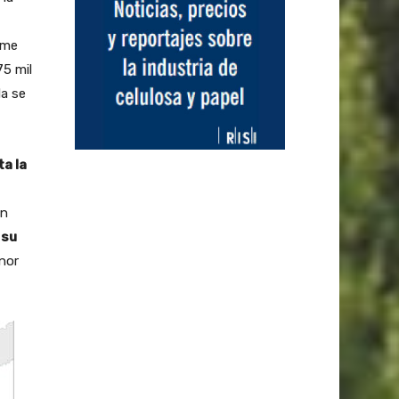
rme
75 mil
da se
a la
on
 su
nor