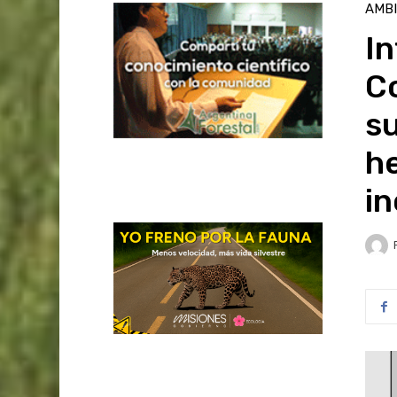
AMB
In
Co
su
he
i