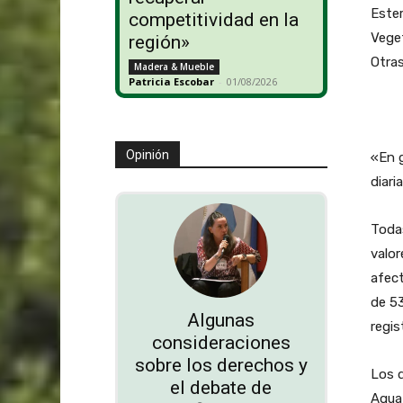
Este
competitividad en la
Vege
región»
Otr
Madera & Mueble
Patricia Escobar
-
01/08/2026
To
Opinión
«En g
diari
Toda
valor
afec
de 53
Algunas
regis
consideraciones
sobre los derechos y
Los d
el debate de
Agua 