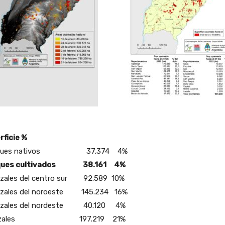
rficie %
ques nativos 37.374 4%
ques cultivados 38.161 4%
izales del centro sur 92.589 10%
izales del noroeste 145.234 16%
izales del nordeste 40.120 4%
lezales 197.219 21%