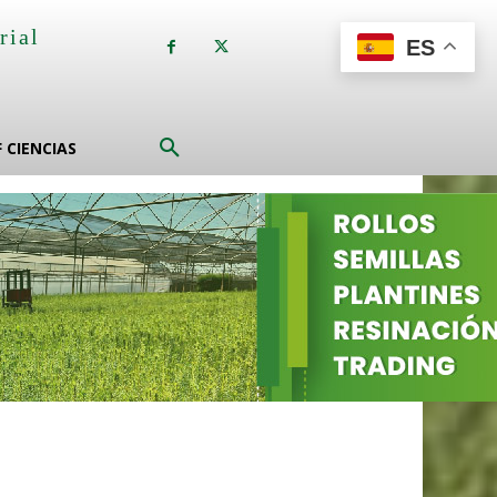
rial
ES
a
F CIENCIAS