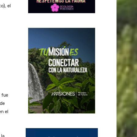
o), el
 fue
 de
n el
 la