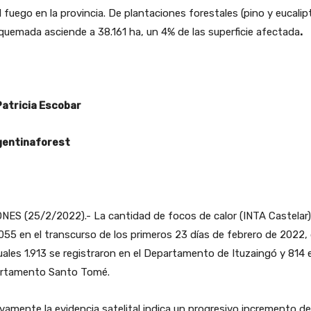
l fuego en la provincia. De plantaciones forestales (pino y eucalipt
quemada asciende a 38.161 ha, un 4% de las superficie afectada
.
Patricia Escobar
entinaforest
NES (25/2/2022).- La cantidad de focos de calor (INTA Castelar)
055 en el transcurso de los primeros 23 días de febrero de 2022,
uales 1.913 se registraron en el Departamento de Ituzaingó y 814 e
rtamento Santo Tomé.
amente la evidencia satelital indica un progresivo incremento de