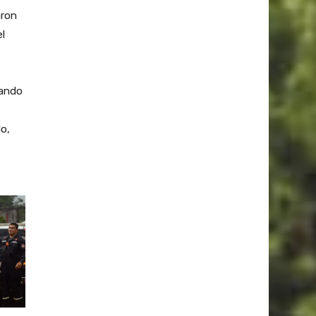
aron
l
uando
o,