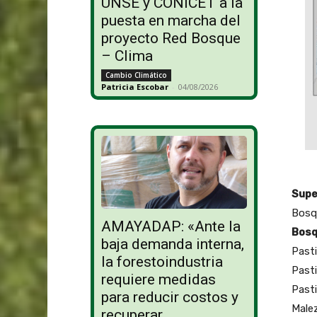
UNSE y CONICET a la
puesta en marcha del
proyecto Red Bosque
– Clima
Cambio Climático
Patricia Escobar
-
04/08/2026
Supe
Bos
AMAYADAP: «Ante la
Bos
baja demanda interna,
Past
la forestoindustria
Past
requiere medidas
Past
para reducir costos y
Ma
recuperar