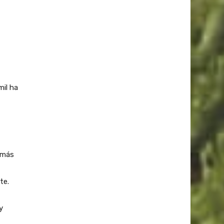
mil ha
 más
te.
y