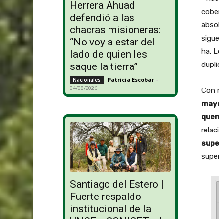
Herrera Ahuad
cober
defendió a las
absol
chacras misioneras:
sigue
“No voy a estar del
ha. L
lado de quien les
dupli
saque la tierra”
Patricia Escobar
-
Nacionales
04/08/2026
Con 
mayo
quem
relac
supe
super
Santiago del Estero |
Fuerte respaldo
institucional de la