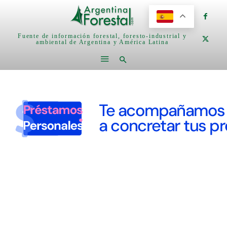
Fuente de información forestal, foresto-industrial y
ambiental de Argentina y América Latina