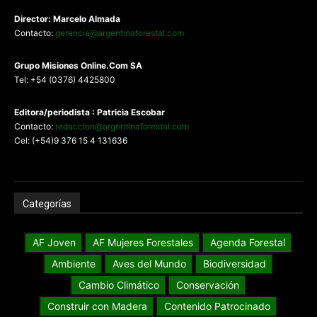
Director: Marcelo Almada
Contacto:
gerencia@argentinaforestal.com
G
rupo Misiones
Online.Com
SA
Tel: +54 (0376) 4425800
Editora/periodista : Patricia Escobar
Contacto:
redaccion@argentinaforestal.com
Cel: (+54)9 376 15 4 131636
Categorías
AF Joven
AF Mujeres Forestales
Agenda Forestal
Ambiente
Aves del Mundo
Biodiversidad
Cambio Climático
Conservación
Construir con Madera
Contenido Patrocinado