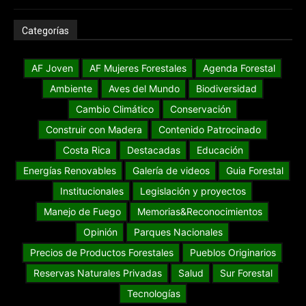
Categorías
AF Joven
AF Mujeres Forestales
Agenda Forestal
Ambiente
Aves del Mundo
Biodiversidad
Cambio Climático
Conservación
Construir con Madera
Contenido Patrocinado
Costa Rica
Destacadas
Educación
Energías Renovables
Galería de videos
Guia Forestal
Institucionales
Legislación y proyectos
Manejo de Fuego
Memorias&Reconocimientos
Opinión
Parques Nacionales
Precios de Productos Forestales
Pueblos Originarios
Reservas Naturales Privadas
Salud
Sur Forestal
Tecnologías