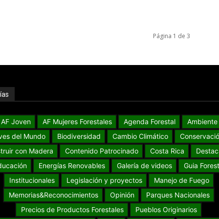
Página 1 de 3
ías
AF Joven
AF Mujeres Forestales
Agenda Forestal
Ambiente
ves del Mundo
Biodiversidad
Cambio Climático
Conservaci
truir con Madera
Contenido Patrocinado
Costa Rica
Destac
ducación
Energías Renovables
Galería de videos
Guia Forest
Institucionales
Legislación y proyectos
Manejo de Fuego
Memorias&Reconocimientos
Opinión
Parques Nacionales
Precios de Productos Forestales
Pueblos Originarios