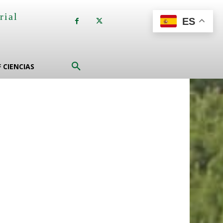
rial
ES
a
F CIENCIAS