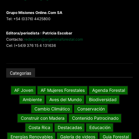
G
rupo Misiones
Online.Com
SA
Tel: +54 (0376) 4425800
Editora/periodista : Patricia Escobar
Contacto:
redaccion@argentinaforestal.com
Cel: (+54)9 376 15 4 131636
Categorías
AF Joven
AF Mujeres Forestales
Agenda Forestal
Ambiente
Aves del Mundo
Biodiversidad
Cambio Climático
Conservación
Construir con Madera
Contenido Patrocinado
Costa Rica
Destacadas
Educación
Energías Renovables
Galería de videos
Guia Forestal