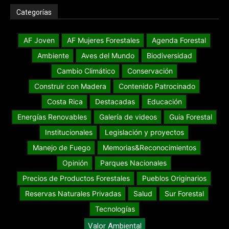
Categorías
AF Joven
AF Mujeres Forestales
Agenda Forestal
Ambiente
Aves del Mundo
Biodiversidad
Cambio Climático
Conservación
Construir con Madera
Contenido Patrocinado
Costa Rica
Destacadas
Educación
Energías Renovables
Galería de videos
Guia Forestal
Institucionales
Legislación y proyectos
Manejo de Fuego
Memorias&Reconocimientos
Opinión
Parques Nacionales
Precios de Productos Forestales
Pueblos Originarios
Reservas Naturales Privadas
Salud
Sur Forestal
Tecnologías
Valor Ambiental