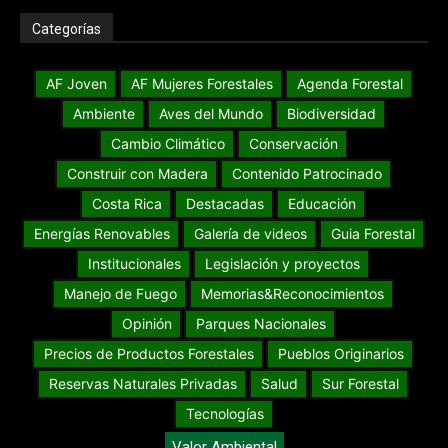
Categorías
AF Joven
AF Mujeres Forestales
Agenda Forestal
Ambiente
Aves del Mundo
Biodiversidad
Cambio Climático
Conservación
Construir con Madera
Contenido Patrocinado
Costa Rica
Destacadas
Educación
Energías Renovables
Galería de videos
Guia Forestal
Institucionales
Legislación y proyectos
Manejo de Fuego
Memorias&Reconocimientos
Opinión
Parques Nacionales
Precios de Productos Forestales
Pueblos Originarios
Reservas Naturales Privadas
Salud
Sur Forestal
Tecnologías
Valor Ambiental