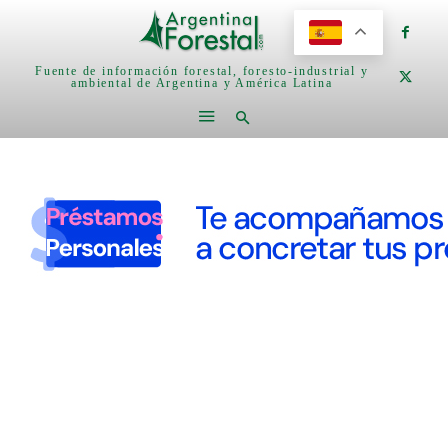
Fuente de información forestal, foresto-industrial y
ambiental de Argentina y América Latina