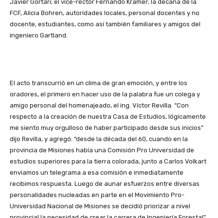
Javier Gortari; el vice-rector Fernando Kramer; la decana de la
FCF, Alicia Bohren, autoridades locales, personal docentes y no
docente, estudiantes, como así también familiares y amigos del
ingeniero Gartland.
El acto transcurrió en un clima de gran emoción, y entre los
oradores, el primero en hacer uso de la palabra fue un colega y
amigo personal del homenajeado, el ing. Víctor Revilla. “Con
respecto a la creación de nuestra Casa de Estudios, lógicamente
me siento muy orgulloso de haber participado desde sus inicios”
dijo Revilla, y agregó: “desde la década del 60, cuando en la
provincia de Misiones había una Comisión Pro Universidad de
estudios superiores para la tierra colorada, junto a Carlos Volkart
enviamos un telegrama a esa comisión e inmediatamente
recibimos respuesta. Luego de aunar esfuerzos entre diversas
personalidades nucleadas en parte en el Movimiento Pro-
Universidad Nacional de Misiones se decidió priorizar a nivel
provincial la necesidad de crear la carrera de Ingeniería Forestal”,