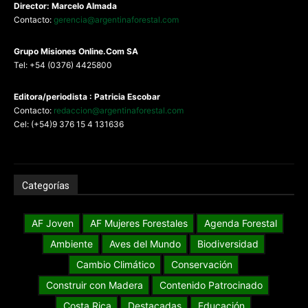
Director: Marcelo Almada
Contacto:
gerencia@argentinaforestal.com
G
rupo Misiones
Online.Com
SA
Tel: +54 (0376) 4425800
Editora/periodista : Patricia Escobar
Contacto:
redaccion@argentinaforestal.com
Cel: (+54)9 376 15 4 131636
Categorías
AF Joven
AF Mujeres Forestales
Agenda Forestal
Ambiente
Aves del Mundo
Biodiversidad
Cambio Climático
Conservación
Construir con Madera
Contenido Patrocinado
Costa Rica
Destacadas
Educación