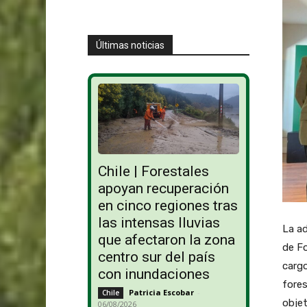
Últimas noticias
Chile | Forestales
apoyan recuperación
en cinco regiones tras
las intensas lluvias
La a
que afectaron la zona
de Fo
centro sur del país
cargo
con inundaciones
fores
Patricia Escobar
-
Chile
objet
06/08/2026