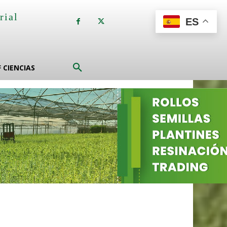
rial
ES
a
F CIENCIAS