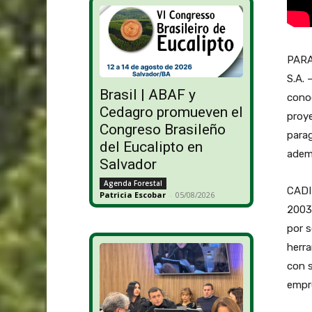
PARA
S.A. 
Brasil | ABAF y
conoc
Cedagro promueven el
proye
Congreso Brasileño
parag
del Eucalipto en
adem
Salvador
Agenda Forestal
CADI
Patricia Escobar
-
05/08/2026
2003
por s
herra
con 
empr