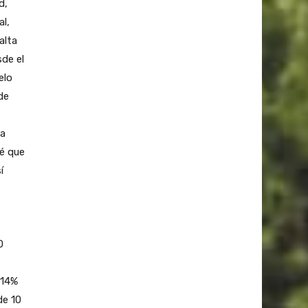
d,
al,
alta
sde el
elo
de
 a
vé que
í
0
 14%
de 10