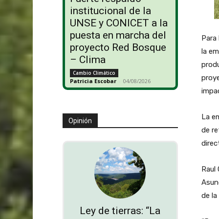
institucional de la
UNSE y CONICET a la
puesta en marcha del
Para 
proyecto Red Bosque
la em
– Clima
prod
Cambio Climático
proye
Patricia Escobar
-
04/08/2026
impac
La e
Opinión
de re
direc
Raul 
Asun
de la
Ley de tierras: “La