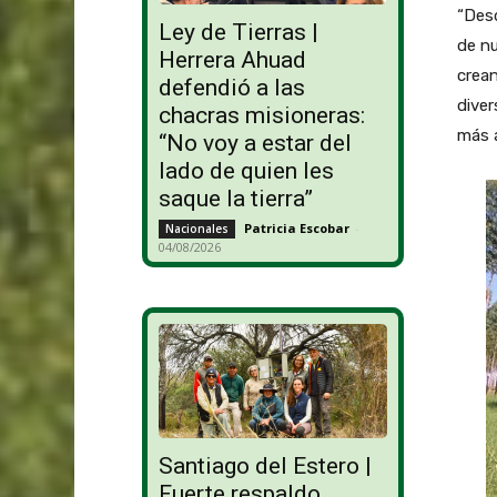
“Des
Ley de Tierras |
de n
Herrera Ahuad
crea
defendió a las
diver
chacras misioneras:
más a
“No voy a estar del
lado de quien les
saque la tierra”
Patricia Escobar
-
Nacionales
04/08/2026
Santiago del Estero |
Fuerte respaldo