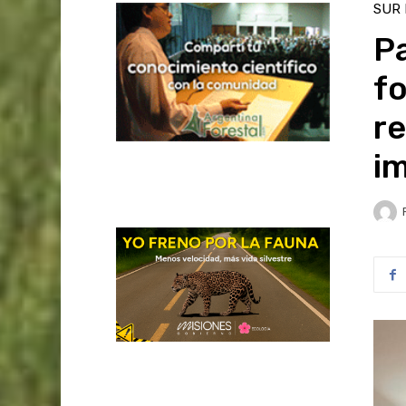
SUR
P
fo
re
i