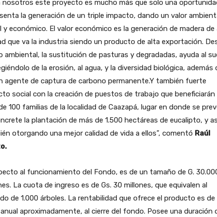
a nosotros este proyecto es mucho más que solo una oportunida
senta la generación de un triple impacto, dando un valor ambient
l y económico. El valor económico es la generación de madera de 
ad que va la industria siendo un producto de alta exportación. De
 ambiental, la sustitución de pasturas y degradadas, ayuda al su
giéndolo de la erosión, al agua, y la diversidad biológica, además 
un agente de captura de carbono permanente.Y también fuerte
to social con la creación de puestos de trabajo que beneficiarán
e 100 familias de la localidad de Caazapá, lugar en donde se pre
ncrete la plantación de más de 1.500 hectáreas de eucalipto, y as
én otorgando una mejor calidad de vida a ellos”, comentó
Raúl
o.
pecto al funcionamiento del Fondo, es de un tamaño de G. 30.00
nes. La cuota de ingreso es de Gs. 30 millones, que equivalen al
do de 1.000 árboles. La rentabilidad que ofrece el producto es de
anual aproximadamente, al cierre del fondo. Posee una duración 