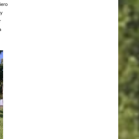
iero
 y
r
a