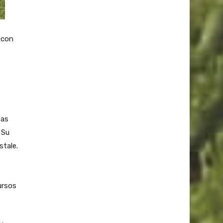
 con
eas
 Su
stale.
ursos