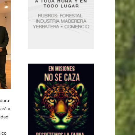
adora
ará a
idad
mico