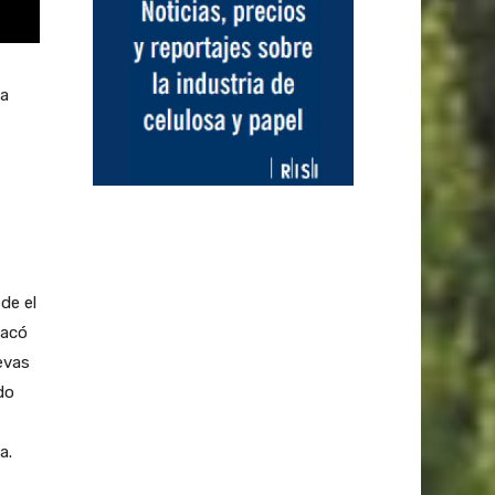
sa
de el
tacó
evas
do
a.