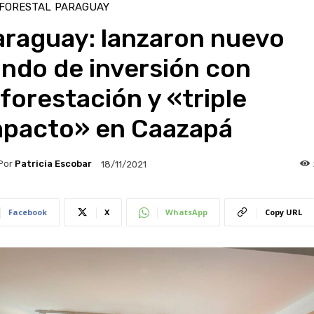
 FORESTAL
PARAGUAY
araguay: lanzaron nuevo
ndo de inversión con
forestación y «triple
mpacto» en Caazapá
Por
Patricia Escobar
18/11/2021
Facebook
X
WhatsApp
Copy URL