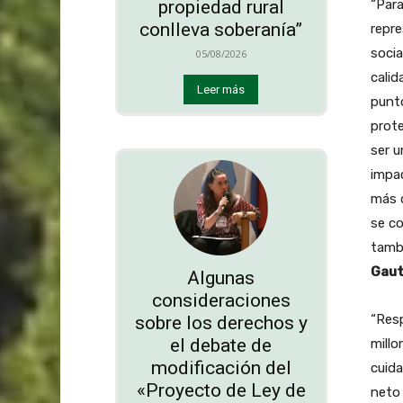
“Par
propiedad rural
conlleva soberanía”
repre
socia
05/08/2026
calid
Leer más
punto
prote
ser 
impac
más d
se co
tambi
Gaut
Algunas
consideraciones
“Res
sobre los derechos y
el debate de
millo
modificación del
cuida
«Proyecto de Ley de
neto 