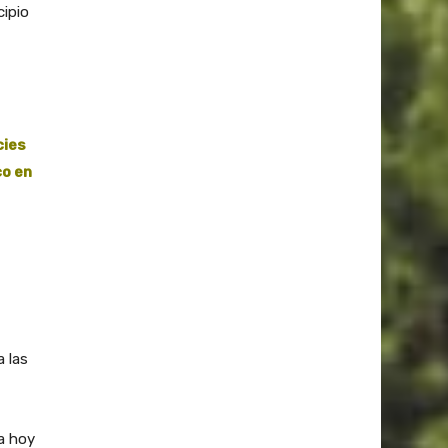
cipio
cies
co en
 las
da hoy