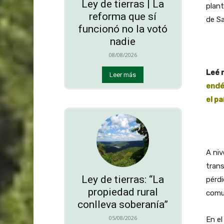
Ley de tierras | La
plant
reforma que sí
de Sa
funcionó no la votó
nadie
08/08/2026
Leé 
Leer más
endé
el p
A niv
trans
Ley de tierras: “La
pérdi
propiedad rural
comun
conlleva soberanía”
05/08/2026
En el