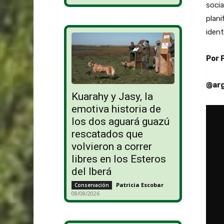
socia
plani
ident
Por 
@arg
Kuarahy y Jasy, la
emotiva historia de
los dos aguará guazú
rescatados que
volvieron a correr
libres en los Esteros
del Iberá
Patricia Escobar
-
Conservación
08/08/2026