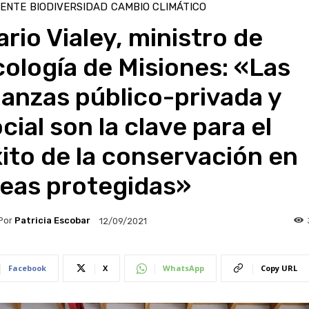
IENTE
BIODIVERSIDAD
CAMBIO CLIMÁTICO
rio Vialey, ministro de
ología de Misiones: «Las
ianzas público-privada y
cial son la clave para el
ito de la conservación en
reas protegidas»
Por
Patricia Escobar
12/09/2021
Facebook
X
WhatsApp
Copy URL