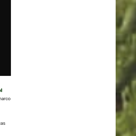
l
marco
cas