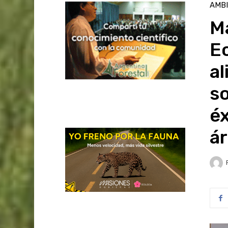
AMB
Ma
Ec
al
so
éx
á