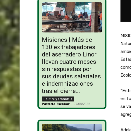
MISIO
Misiones | Más de
Natur
130 ex trabajadores
ambie
del aserradero Linor
Estad
llevan cuatro meses
como 
sin respuestas por
Ecolo
sus deudas salariales
e indemnizaciones
tras el cierre...
“Ent
en fo
Política y Economía
Patricia Escobar
-
07/08/2026
se va
agreg
Adela