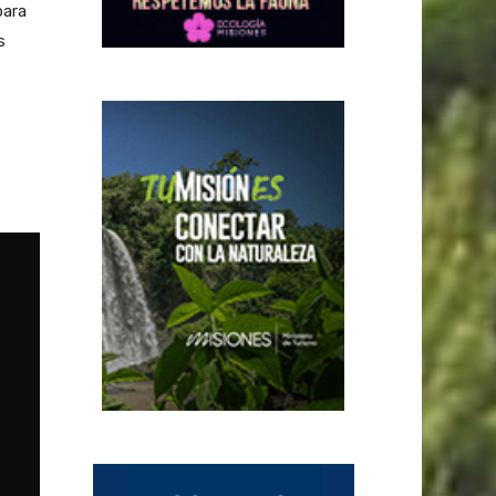
para
s