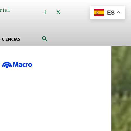
rial
ES
a
F CIENCIAS