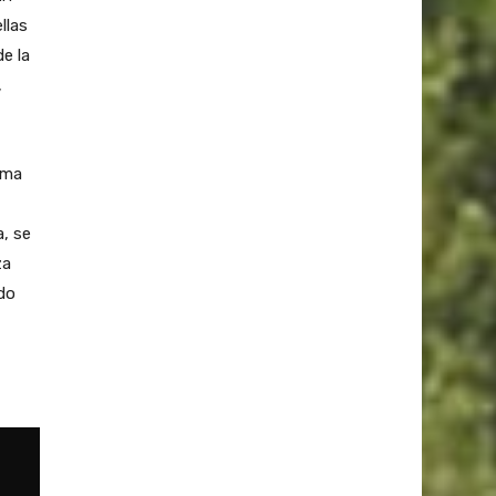
llas
de la
,
ema
a, se
za
do