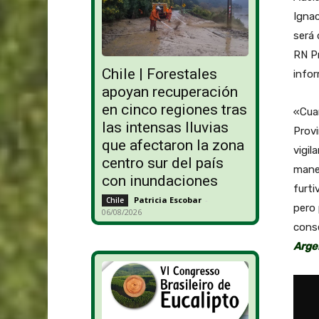
Ignac
será 
RN Pr
Chile | Forestales
infor
apoyan recuperación
en cinco regiones tras
«Cuan
las intensas lluvias
Provi
que afectaron la zona
vigil
centro sur del país
manej
con inundaciones
furti
Patricia Escobar
-
Chile
pero 
06/08/2026
conse
Arge