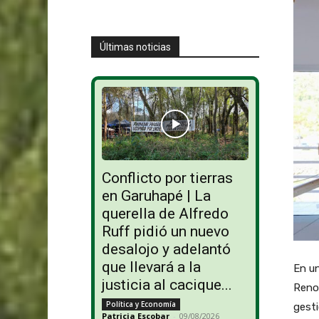
Últimas noticias
Conflicto por tierras
en Garuhapé | La
querella de Alfredo
Ruff pidió un nuevo
desalojo y adelantó
que llevará a la
En un
justicia al cacique...
Reno
Política y Economía
gesti
Patricia Escobar
-
09/08/2026