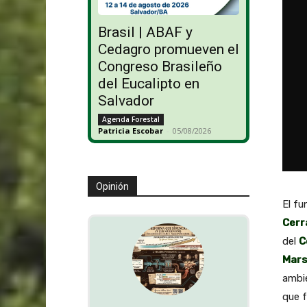
Brasil | ABAF y
Cedagro promueven el
Congreso Brasileño
del Eucalipto en
Salvador
Agenda Forestal
Patricia Escobar
-
05/08/2026
Opinión
El fu
Cerr
del
C
Marse
ambie
que f