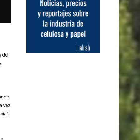
 del
e,
jando
a vez
cia”,
an