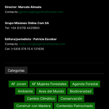
Director: Marcelo Almada
Contacto:
gerencia@argentinaforestal.com
G
rupo Misiones
Online.Com
SA
Tel: +54 (0376) 4425800
Editora/periodista : Patricia Escobar
Contacto:
redaccion@argentinaforestal.com
Cel: (+54)9 376 15 4 131636
Categorías
AF Joven
AF Mujeres Forestales
Agenda Forestal
Ambiente
Aves del Mundo
Biodiversidad
Cambio Climático
Conservación
Construir con Madera
Contenido Patrocinado