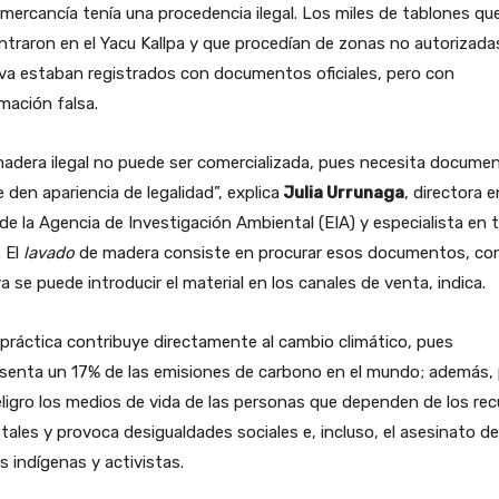
 mercancía tenía una procedencia ilegal. Los miles de tablones qu
traron en el Yacu Kallpa y que procedían de zonas no autorizada
lva estaban registrados con documentos oficiales, pero con
mación falsa.
adera ilegal no puede ser comercializada, pues necesita docume
e den apariencia de legalidad”, explica
Julia Urrunaga
, directora e
de la Agencia de Investigación Ambiental (EIA) y especialista en t
. El
lavado
de madera consiste en procurar esos documentos, con
a se puede introducir el material en los canales de venta, indica.
práctica contribuye directamente al cambio climático, pues
esenta un 17% de las emisiones de carbono en el mundo; además,
ligro los medios de vida de las personas que dependen de los re
tales y provoca desigualdades sociales e, incluso, el asesinato de
es indígenas y activistas.