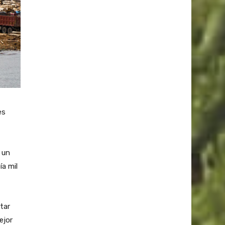
es
 un
ía mil
tar
ejor