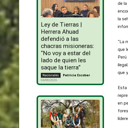
de la
encon
la se
Ley de Tierras |
infor
Herrera Ahuad
defendió a las
“La m
chacras misioneras:
que l
“No voy a estar del
Perú 
lado de quien les
ilegal
saque la tierra”
que y
Patricia Escobar
-
Nacionales
04/08/2026
Esta 
repr
en pe
fores
líder