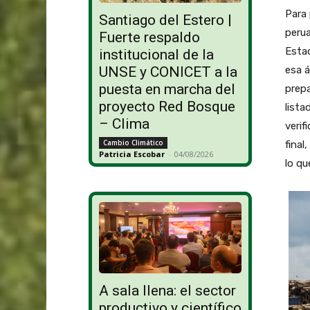
Para 
Santiago del Estero |
perua
Fuerte respaldo
Estad
institucional de la
esa á
UNSE y CONICET a la
puesta en marcha del
prepa
proyecto Red Bosque
lista
– Clima
verif
Cambio Climático
final
Patricia Escobar
-
04/08/2026
lo qu
A sala llena: el sector
productivo y científico