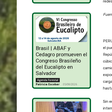
redes
Fuent
PERU 
Brasil | ABAF y
el pu
Cedagro promueven el
Repú
Congreso Brasileño
cúbic
del Eucalipto en
cami
Salvador
expor
Agenda Forestal
carg
Patricia Escobar
-
05/08/2026
hast
Sin e
inter