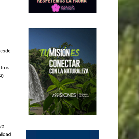
desde
etros
50
a
vo
alidad