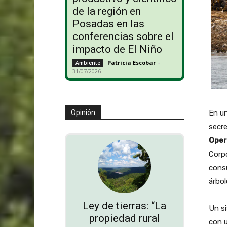
de la región en
Posadas en las
conferencias sobre el
impacto de El Niño
Patricia Escobar
-
Ambiente
31/07/2026
En un
Opinión
secre
Oper
Corpo
consu
árbol
Ley de tierras: “La
Un si
propiedad rural
con u