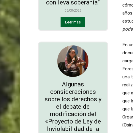
conlleva soberanía”
cómo 
05/08/2026
años 
estud
Leer más
poder
En un
docum
carg
Fores
una t
Algunas
reali
consideraciones
que a
sobre los derechos y
que 
el debate de
que l
modificación del
Organ
«Proyecto de Ley de
(Osin
Inviolabilidad de la