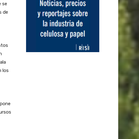
e se
s de
ntos
n
ala
 los
 pone
cursos