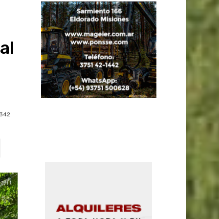
al
342