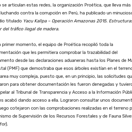
se articulan estas redes, la organización Proética, que lleva más
luchando contra la corrupción en Perú, ha publicado un minucios
io titulado
Yacu Kallpa – Operación Amazonas 2015. Estructura
 del tráfico ilegal de madera
.
 primer momento, el equipo de Proética recopiló toda la
entación que les permitiera comprobar la trazabilidad del
amento desde las declaraciones aduaneras hasta los Planes de M
tal (PMF) que demostraba que esos árboles existían en el terren
area muy compleja, puesto que, en un principio, las solicitudes q
zaron para obtener documentación les fueron denegadas y tuvier
pelar al Tribunal de Transparencia y Acceso a la Información Públ
les acabó dando acceso a ella. Lograron consultar unos documen
uego cotejaron con las comprobaciones realizadas en el terreno p
ismo de Supervisión de los Recursos Forestales y de Fauna Silve
for).