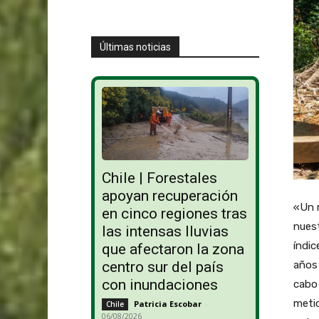
Últimas noticias
Chile | Forestales
apoyan recuperación
«Un r
en cinco regiones tras
nuest
las intensas lluvias
índic
que afectaron la zona
años 
centro sur del país
con inundaciones
cabo 
metic
Patricia Escobar
-
Chile
06/08/2026