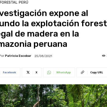
 FORESTAL
PERÚ
vestigación expone al
ndo la explotación forest
egal de madera en la
mazonia peruana
Por
Patricia Escobar
25/08/2021
Facebook
X
WhatsApp
Copy URL