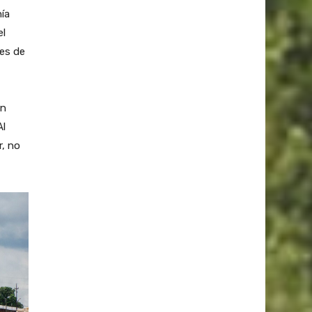
ía
el
nes de
en
Al
r, no