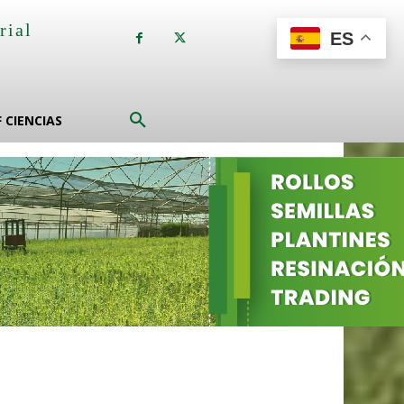
rial
ES
a
F CIENCIAS