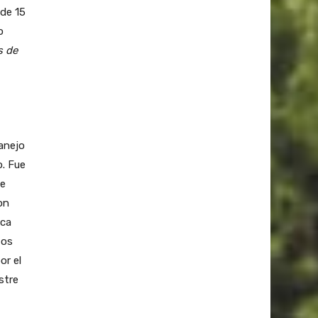
 de 15
o
s de
anejo
o. Fue
ue
on
ica
tos
or el
stre