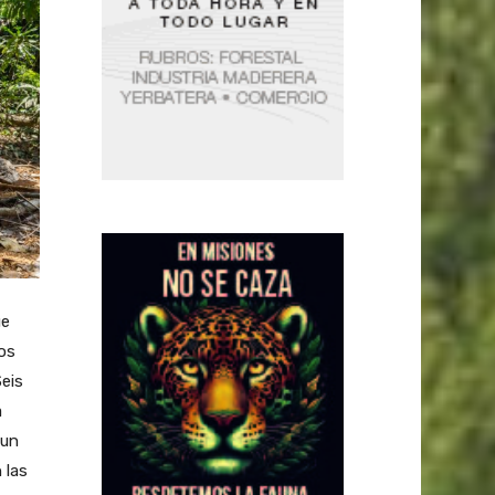
ue
tos
eis
a
 un
 las