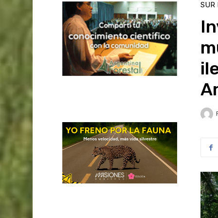
SUR
In
mu
il
A