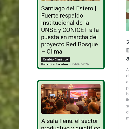
Santiago del Estero |
Fuerte respaldo
institucional de la
UNSE y CONICET a la
puesta en marcha del
proyecto Red Bosque
– Clima
Cambio Climático
Patricia Escobar
-
04/08/2026
A sala llena: el sector
productivo y científico