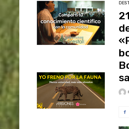
DES
21
de
«
bo
B
s