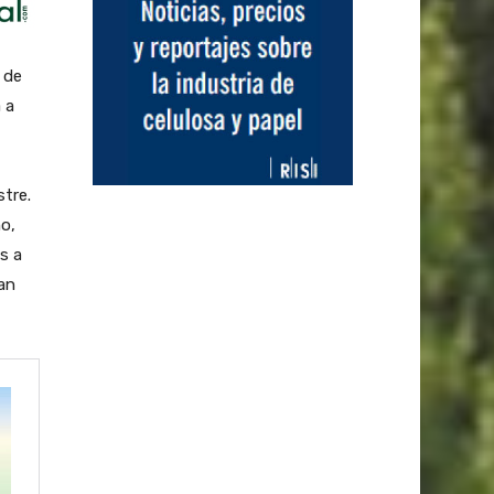
 de
 a
stre.
o,
s a
an