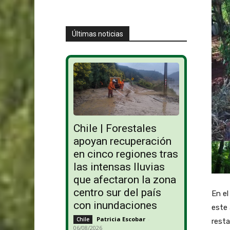
Últimas noticias
Chile | Forestales
apoyan recuperación
en cinco regiones tras
las intensas lluvias
que afectaron la zona
centro sur del país
En el
con inundaciones
este 
Patricia Escobar
-
Chile
resta
06/08/2026