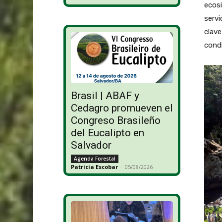
ecosi
servi
clave
condi
Brasil | ABAF y
Cedagro promueven el
Congreso Brasileño
del Eucalipto en
Salvador
Agenda Forestal
Patricia Escobar
-
05/08/2026