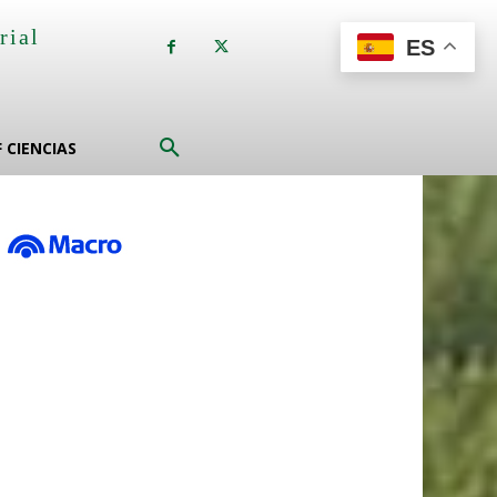
rial
ES
a
F CIENCIAS