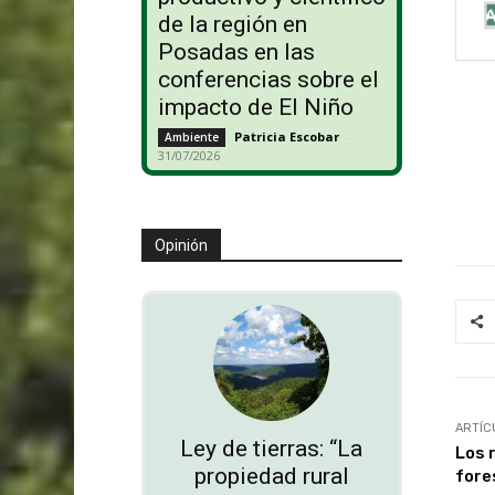
de la región en
Posadas en las
conferencias sobre el
impacto de El Niño
Patricia Escobar
-
Ambiente
31/07/2026
Opinión
ARTÍC
Ley de tierras: “La
Los 
propiedad rural
fore