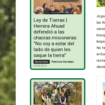
Arge
Ley de Tierras |
las N
Herrera Ahuad
sensi
defendió a las
bosqu
chacras misioneras:
limpi
“No voy a estar del
No te
lado de quien les
entor
saque la tierra”
resta
Patricia Escobar
-
Nacionales
04/08/2026
desde