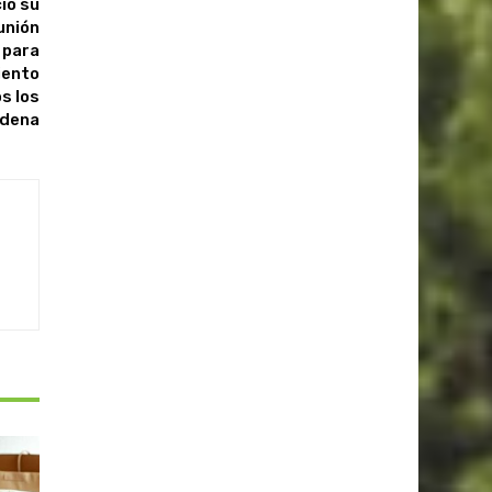
ió su
unión
 para
iento
s los
adena