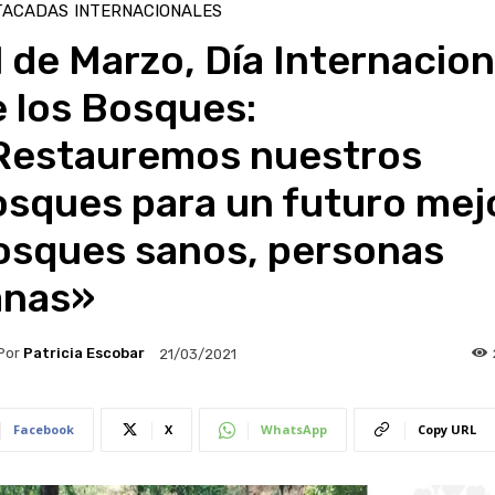
TACADAS
INTERNACIONALES
 de Marzo, Día Internacion
 los Bosques:
Restauremos nuestros
sques para un futuro mejo
osques sanos, personas
anas»
Por
Patricia Escobar
21/03/2021
Facebook
X
WhatsApp
Copy URL