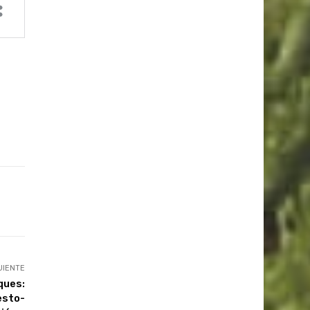
UIENTE
ques:
esto-