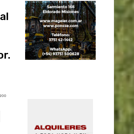
al
r.
200