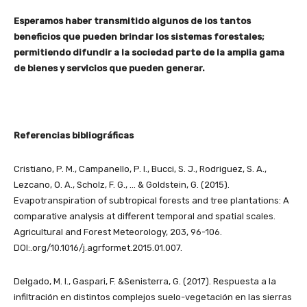
Esperamos haber transmitido algunos de los tantos
beneficios que pueden brindar los sistemas forestales;
permitiendo difundir a la sociedad parte de la amplia gama
de bienes y servicios que pueden generar.
Referencias bibliográficas
Cristiano, P. M., Campanello, P. I., Bucci, S. J., Rodriguez, S. A.,
Lezcano, O. A., Scholz, F. G., … & Goldstein, G. (2015).
Evapotranspiration of subtropical forests and tree plantations: A
comparative analysis at different temporal and spatial scales.
Agricultural and Forest Meteorology, 203, 96-106.
DOI:.org/10.1016/j.agrformet.2015.01.007.
Delgado, M. I., Gaspari, F. &Senisterra, G. (2017). Respuesta a la
infiltración en distintos complejos suelo-vegetación en las sierras