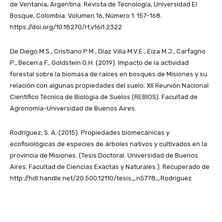
de Ventania, Argentina. Revista de Tecnología, Universidad El
Bosque, Colombia. Volumen 16, Número 1: 157-168.
https://doi.org/10.18270/rt.v16i1.2322
De Diego M.S., Cristiano P.M., Díaz Villa M.V.E., Eiza M.J., Carfagno
P., Becerra F., Goldstein G.H. (2019). Impacto de la actividad
forestal sobre la biomasa de raíces en bosques de Misiones y su
relación con algunas propiedades del suelo. XII Reunión Nacional
Científico Técnica de Biología de Suelos (REBIOS). Facultad de
Agronomía-Universidad de Buenos Aires.
Rodríguez, S. A. (2015). Propiedades biomecánicas y
ecofisiológicas de especies de árboles nativos y cultivados en la
provincia de Misiones. (Tesis Doctoral. Universidad de Buenos
Aires. Facultad de Ciencias Exactas y Naturales.). Recuperado de
http://hdl.handle.net/20.500.12110/tesis_n5778_Rodriguez