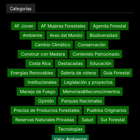
Categorías
AF Joven
AF Mujeres Forestales
Agenda Forestal
Ambiente
Aves del Mundo
Biodiversidad
Cambio Climático
Conservación
Construir con Madera
Contenido Patrocinado
Costa Rica
Destacadas
Educación
Energías Renovables
Galería de videos
Guia Forestal
Institucionales
Legislación y proyectos
Manejo de Fuego
Memorias&Reconocimientos
Opinión
Parques Nacionales
Precios de Productos Forestales
Pueblos Originarios
Reservas Naturales Privadas
Salud
Sur Forestal
Tecnologías
Valor Ambiental