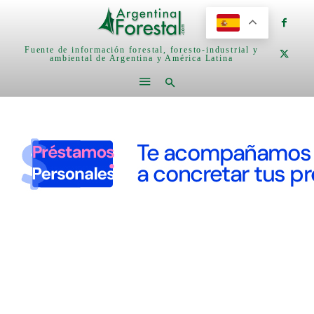
Fuente de información forestal, foresto-industrial y
ambiental de Argentina y América Latina