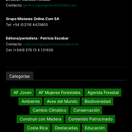
Contacto:
gerencia@argentinaforestal.com
G
rupo Misiones
Online.Com
SA
Tel: +54 (0376) 4425800
Editora/periodista : Patricia Escobar
Contacto:
redaccion@argentinaforestal.com
Cel: (+54)9 376 15 4 131636
Categorías
AF Joven
AF Mujeres Forestales
Agenda Forestal
Ambiente
Aves del Mundo
Biodiversidad
Cambio Climático
Conservación
Construir con Madera
Contenido Patrocinado
Costa Rica
Destacadas
Educación