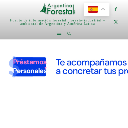
Fuente de información forestal, foresto-industrial y
ambiental de Argentina y América Latina