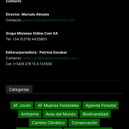
Contacto
Director: Marcelo Almada
Contacto:
gerencia@argentinaforestal.com
G
rupo Misiones
Online.Com
SA
Tel: +54 (0376) 4425800
Editora/periodista : Patricia Escobar
Contacto:
redaccion@argentinaforestal.com
Cel: (+54)9 376 15 4 131636
Categorías
AF Joven
AF Mujeres Forestales
Agenda Forestal
Ambiente
Aves del Mundo
Biodiversidad
Cambio Climático
Conservación