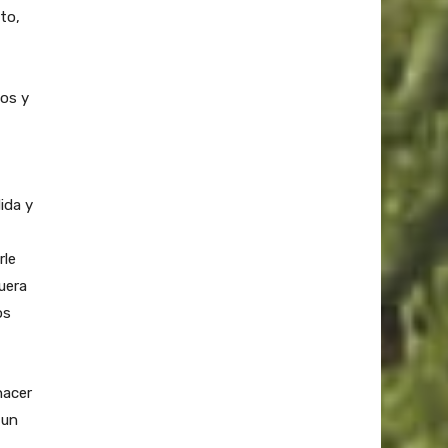
to,
tos y
ida y
rle
fuera
os
hacer
 un