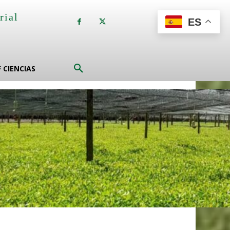
rial
ES
a
F CIENCIAS