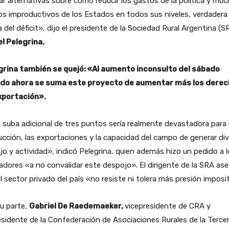
r alternativas sobre cómo reducir los gastos de la política y mu
s improductivos de los Estados en todos sus niveles, verdadera
 del déficit», dijo el presidente de la Sociedad Rural Argentina (S
el Pelegrina.
grina también se quejó: «Al aumento inconsulto del sábado
do ahora se suma este proyecto de aumentar más los dere
xportación».
suba adicional de tres puntos sería realmente devastadora para 
cción, las exportaciones y la capacidad del campo de generar div
jo y actividad», indicó Pelegrina, quien además hizo un pedido a 
ladores «a no convalidar este despojo». El dirigente de la SRA as
l sector privado del país «no resiste ni tolera más presión imposit
u parte,
Gabriel De Raedemaeker,
vicepresidente de CRA y
sidente de la Confederación de Asociaciones Rurales de la Terce