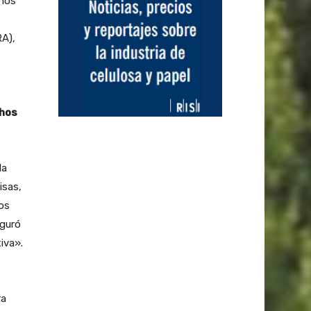
chos
RA),
chos
la
isas,
los
eguró
iva».
ra