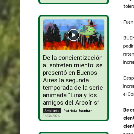
toler
Fuen
BUEN
pedir
reten
De la concientización
incr
al entretenimiento: se
presentó en Buenos
Desp
Aires la segunda
incre
temporada de la serie
el Co
animada “Lina y los
amigos del Arcoíris”
De c
Patricia Escobar
-
Ambiente
06/08/2026
cient
cien