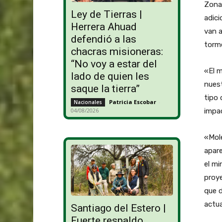
Zona 
Ley de Tierras |
adici
Herrera Ahuad
van a
defendió a las
torm
chacras misioneras:
“No voy a estar del
«El m
lado de quien les
nuest
saque la tierra”
tipo 
Patricia Escobar
-
Nacionales
impa
04/08/2026
«Mole
apare
el mi
proye
que 
actua
Santiago del Estero |
Fuerte respaldo