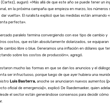
(Cartez), auguró: «Más allá de que este año se puede tener un in
onal, en la próxima campaña que empieza en marzo, los números 
 dar vuelta». El ruralista explicó que las medidas están armando «
enta perfecta».
ercado paralelo termina convergiendo con ese tipo de cambio y
ros costos, que están absolutamente dolarizados, se equiparan 
de cambio libre o blue. Generamos una inflación en dólares que te
ctando sobre los costos de producción», agregó.
staron mucho las formas en que se dan los anuncios y el diálog
nta ser infructuoso, porque luego de que ayer hubiera una reuni
nistro
Luis Basterra,
anoche se anunciaron nuevos aumentos (po
cto oficial de emergencia)», explicó De Raedemaeker, quien adel
desde el sector están generándose consensos para decidir cómo
r.