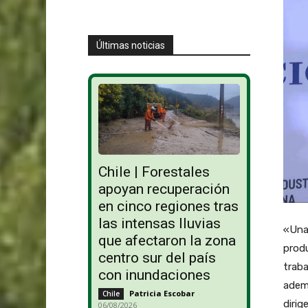
Últimas noticias
Chile | Forestales
apoyan recuperación
en cinco regiones tras
las intensas lluvias
«Una 
que afectaron la zona
produ
centro sur del país
traba
con inundaciones
ademá
Patricia Escobar
-
Chile
dirig
06/08/2026