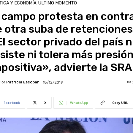
TICA Y ECONOMÍA
ULTIMO MOMENTO
l campo protesta en contr
 otra suba de retenciones
l sector privado del país 
siste ni tolera más presió
positiva», advierte la SRA
Por
Patricia Escobar
18/12/2019
Facebook
X
WhatsApp
Copy URL