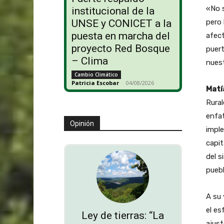
«No s
institucional de la
pero 
UNSE y CONICET a la
puesta en marcha del
afect
proyecto Red Bosque
puert
– Clima
nuest
Cambio Climático
Patricia Escobar
-
04/08/2026
Matí
Rural
enfat
Opinión
imple
capit
del s
pueb
A su 
el es
Ley de tierras: “La
ajust