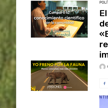
POLÍ
E
de
«E
re
im