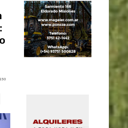
a
:
no
n
230