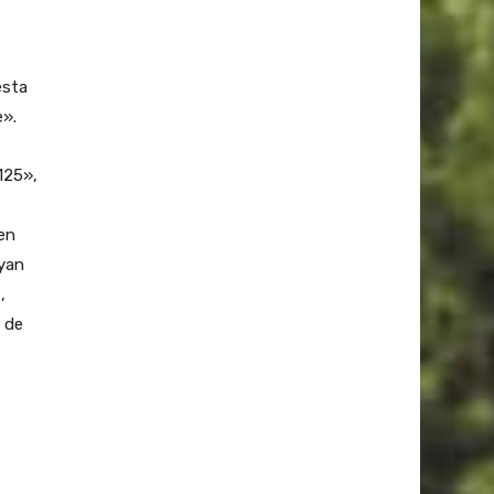
esta
e».
125»,
 en
ayan
,
 de