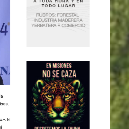
la
isas,
o». El
ni