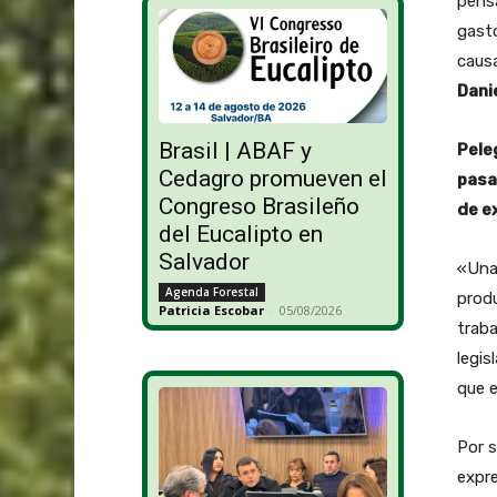
pensa
gasto
causa
Dani
Brasil | ABAF y
Pele
Cedagro promueven el
pasa
Congreso Brasileño
de e
del Eucalipto en
Salvador
«Una 
Agenda Forestal
produ
Patricia Escobar
-
05/08/2026
traba
legis
que e
Por s
expre