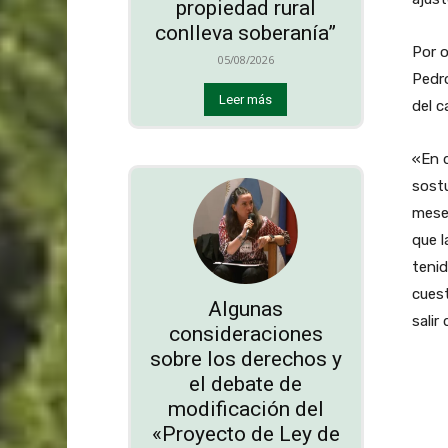
propiedad rural
conlleva soberanía”
Por o
05/08/2026
Pedr
Leer más
del c
«En d
sost
meses
que l
tenid
cues
Algunas
salir
consideraciones
sobre los derechos y
el debate de
modificación del
«Proyecto de Ley de