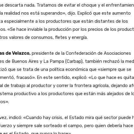
e descarta nada. Tratamos de evitar el choque y el enfrentamien
la realidad nos está superando», dijo. Explicó que este aumento
a especialmente a los productores que están distantes de los
os. «Se hace inviable la producción por los precios de los produc
ros valores de consumos, fletes y energía.
as de Velazco,
presidente de la Confederación de Asociaciones
es de Buenos Aires y La Pampa (Carbap), también rechazó la med
izó que se trata de una política económica que «siempre que se
mentó, fracasó». En este sentido, explicó: «Lo que hace es quita
al de trabajo al productor y correr la frontera agrícola, dejando a
istema productivo a los productores que están más alejados de l
los».
vez, indicó: «Cuando hay crisis, el Estado mira qué sector puede 
fuerzo y siempre sale sorteado el campo, pero quien debería hace
e es el Estado, que nunca lo hace».