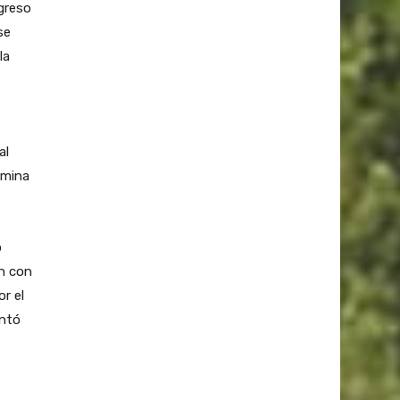
greso
se
la
al
rmina
o
ón con
r el
antó