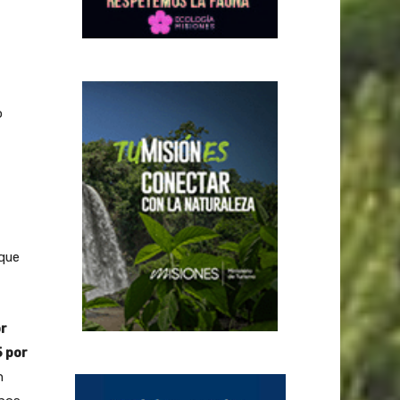
o
 que
or
5 por
n