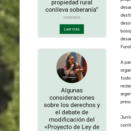
propiedad rural
desar
conlleva soberanía”
desti
05/08/2026
desoy
Leer más
bosqu
desar
Funda
A par
organ
todos
recla
Algunas
argen
consideraciones
presu
sobre los derechos y
el debate de
Junto
modificación del
conti
«Proyecto de Ley de