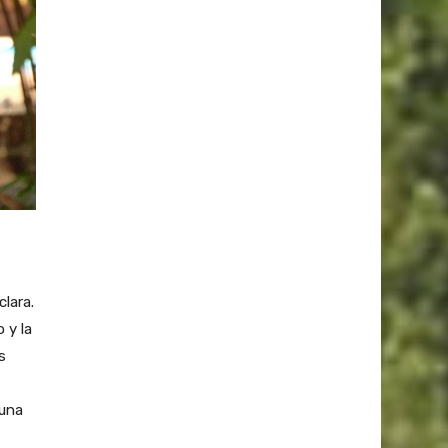
lara.
 y la
s
 una