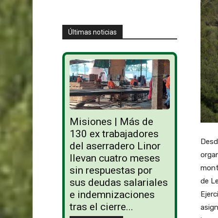
Últimas noticias
Misiones | Más de
130 ex trabajadores
Desde
del aserradero Linor
organ
llevan cuatro meses
monto
sin respuestas por
de Le
sus deudas salariales
e indemnizaciones
Ejerc
tras el cierre...
asign