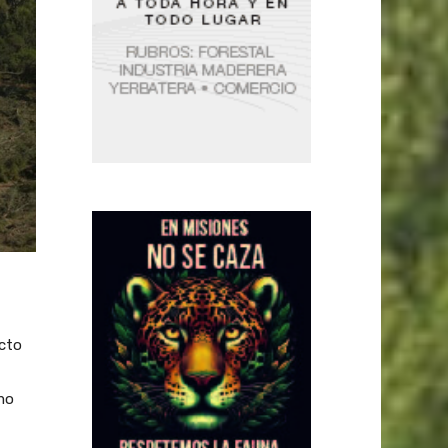
ecto
smo