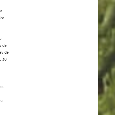
la
ior
o
s de
Ley de
, 30
os.
su