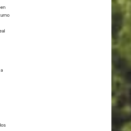
ben
turno
eal
 a
,
los