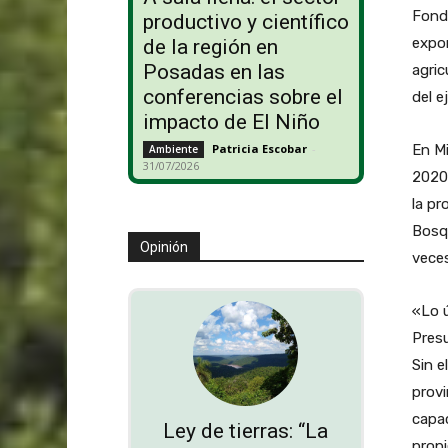
Fondo
productivo y científico
expor
de la región en
Posadas en las
agric
conferencias sobre el
del e
impacto de El Niño
En Mi
Patricia Escobar
-
Ambiente
31/07/2026
2020 
la pr
Bosqu
Opinión
vece
«Lo ú
Pres
Sin e
provi
capac
Ley de tierras: “La
propi