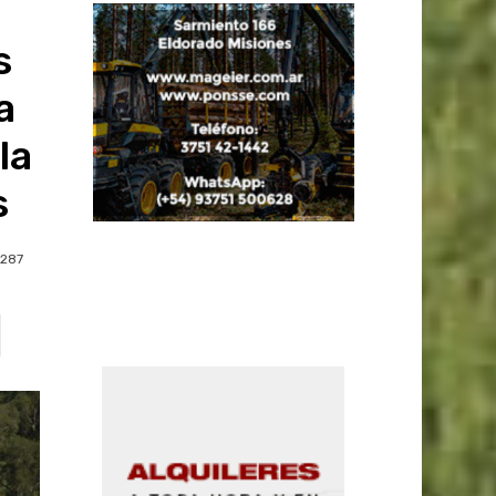
s
a
la
s
287