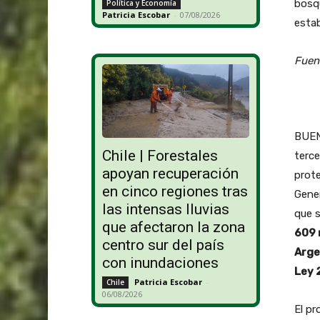
bosqu
Política y Economía
Patricia Escobar
-
07/08/2026
estab
Fuen
BUEN
Chile | Forestales
terce
apoyan recuperación
prot
en cinco regiones tras
Gener
las intensas lluvias
que s
que afectaron la zona
609 
centro sur del país
Arge
con inundaciones
Ley 
Patricia Escobar
-
Chile
06/08/2026
El pr