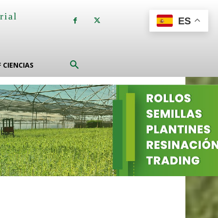
rial
ES
a
F CIENCIAS