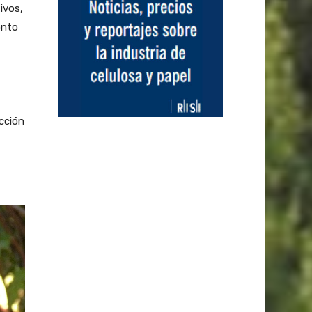
ivos,
onto
cción