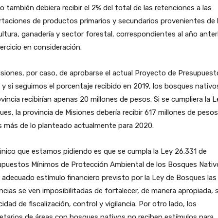
 también debiera recibir el 2% del total de las retenciones a las
taciones de productos primarios y secundarios provenientes de 
ultura, ganadería y sector forestal, correspondientes al año anter
jercicio en consideración.
siones, por caso, de aprobarse el actual Proyecto de Presupuest
y si seguimos el porcentaje recibido en 2019, los bosques nativo
ovincia recibirían apenas 20 millones de pesos. Si se cumpliera la 
es, la provincia de Misiones debería recibir 617 millones de pesos
s más de lo planteado actualmente para 2020.
nico que estamos pidiendo es que se cumpla la Ley 26.331 de
upuestos Mínimos de Protección Ambiental de los Bosques Nativ
l adecuado estímulo financiero previsto por la Ley de Bosques las
ncias se ven imposibilitadas de fortalecer, de manera apropiada, 
idad de fiscalización, control y vigilancia. Por otro lado, los
etarios de áreas con bosques nativos no reciben estímulos para