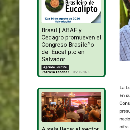
Brasil | ABAF y
Cedagro promueven el
Congreso Brasileño
del Eucalipto en
Salvador
Agenda Forestal
Patricia Escobar
-
05/08/2026
La L
En su
Conse
presu
nacio
cifra
A sala llena: el sector