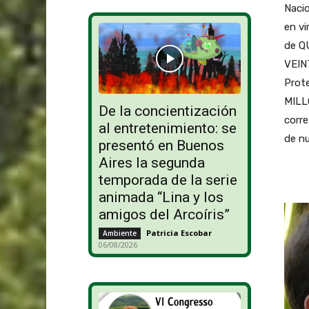
Nacio
en vi
de Q
VEIN
Prot
MILL
De la concientización
corre
al entretenimiento: se
de nu
presentó en Buenos
Aires la segunda
temporada de la serie
animada “Lina y los
amigos del Arcoíris”
Patricia Escobar
-
Ambiente
06/08/2026