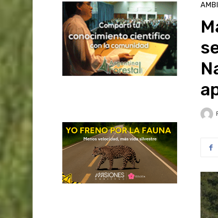
AMB
M
se
Na
ap