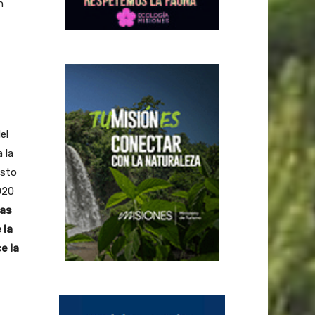
n
el
 la
esto
020
nas
 la
e la