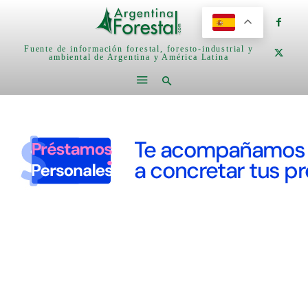
Fuente de información forestal, foresto-industrial y
ambiental de Argentina y América Latina