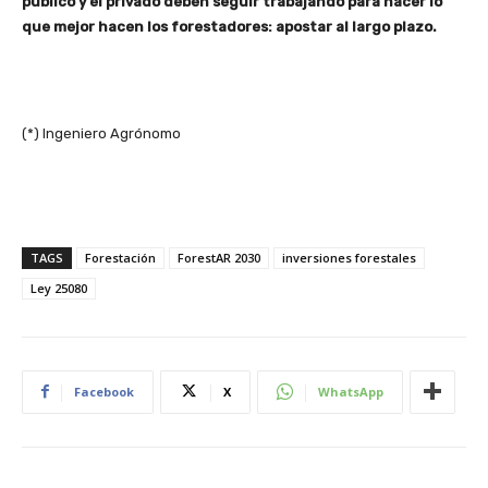
público y el privado deben seguir trabajando para hacer lo
que mejor hacen los forestadores: apostar al largo plazo.
(*) Ingeniero Agrónomo
TAGS
Forestación
ForestAR 2030
inversiones forestales
Ley 25080
Facebook
X
WhatsApp