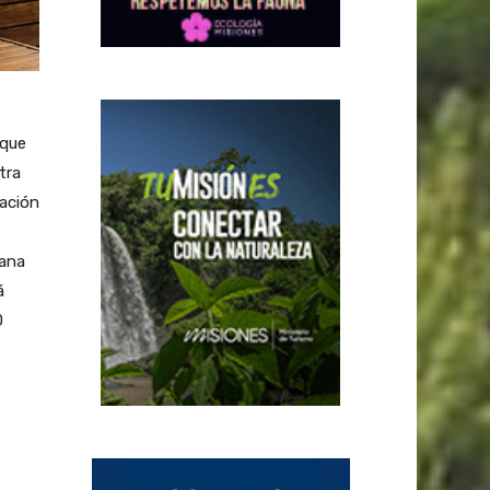
 que
tra
ación
mana
á
0