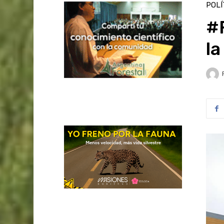
POLÍ
#F
la