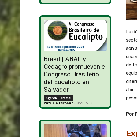
La dé
secto
son a
una v
Brasil | ABAF y
de t
Cedagro promueven el
equip
Congreso Brasileño
del Eucalipto en
difer
Salvador
abier
peso
Agenda Forestal
Patricia Escobar
-
05/08/2026
Por 
Ex