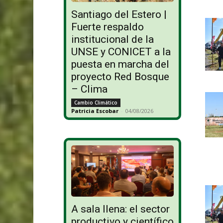
Santiago del Estero |
Fuerte respaldo
institucional de la
UNSE y CONICET a la
puesta en marcha del
proyecto Red Bosque
– Clima
Cambio Climático
Patricia Escobar
-
04/08/2026
A sala llena: el sector
productivo y científico