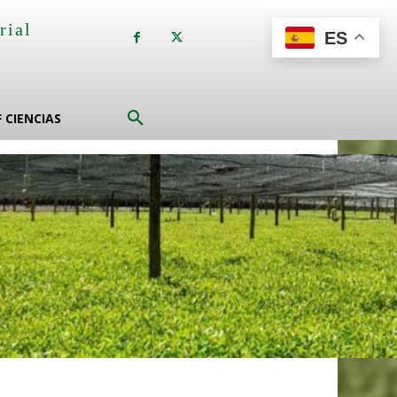
rial
ES
a
F CIENCIAS