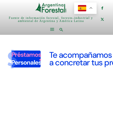
Fuente de información forestal, foresto-industrial y
ambiental de Argentina y América Latina