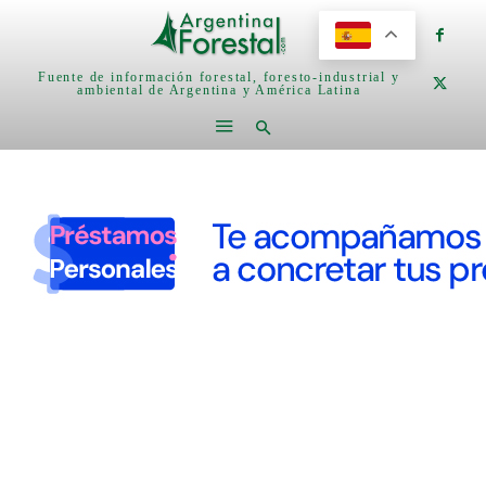
Fuente de información forestal, foresto-industrial y
ambiental de Argentina y América Latina