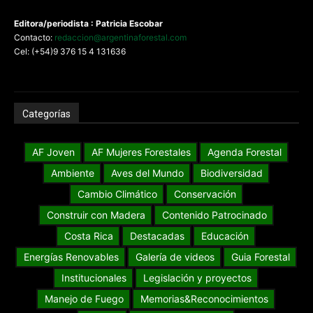
Editora/periodista : Patricia Escobar
Contacto:
redaccion@argentinaforestal.com
Cel: (+54)9 376 15 4 131636
Categorías
AF Joven
AF Mujeres Forestales
Agenda Forestal
Ambiente
Aves del Mundo
Biodiversidad
Cambio Climático
Conservación
Construir con Madera
Contenido Patrocinado
Costa Rica
Destacadas
Educación
Energías Renovables
Galería de videos
Guia Forestal
Institucionales
Legislación y proyectos
Manejo de Fuego
Memorias&Reconocimientos