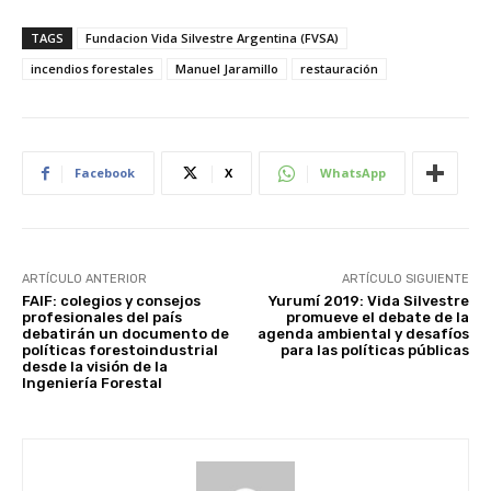
TAGS
Fundacion Vida Silvestre Argentina (FVSA)
incendios forestales
Manuel Jaramillo
restauración
Facebook
X
WhatsApp
ARTÍCULO ANTERIOR
ARTÍCULO SIGUIENTE
FAIF: colegios y consejos
Yurumí 2019: Vida Silvestre
profesionales del país
promueve el debate de la
debatirán un documento de
agenda ambiental y desafíos
políticas forestoindustrial
para las políticas públicas
desde la visión de la
Ingeniería Forestal