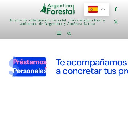
Fuente de información forestal, foresto-industrial y
ambiental de Argentina y América Latina