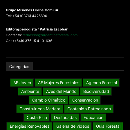
G
rupo Misiones
Online.Com
SA
Tel: +54 (0376) 4425800
Editora/periodista : Patricia Escobar
Contacto:
redaccion@argentinaforestal.com
Cel: (+54)9 376 15 4 131636
Categorías
AF Joven
AF Mujeres Forestales
Agenda Forestal
Ambiente
Aves del Mundo
Biodiversidad
Cambio Climático
Conservación
Construir con Madera
Contenido Patrocinado
Costa Rica
Destacadas
Educación
Energías Renovables
Galería de videos
Guia Forestal