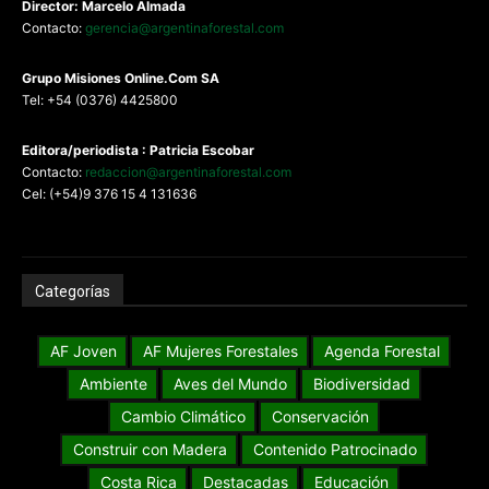
Director: Marcelo Almada
Contacto:
gerencia@argentinaforestal.com
G
rupo Misiones
Online.Com
SA
Tel: +54 (0376) 4425800
Editora/periodista : Patricia Escobar
Contacto:
redaccion@argentinaforestal.com
Cel: (+54)9 376 15 4 131636
Categorías
AF Joven
AF Mujeres Forestales
Agenda Forestal
Ambiente
Aves del Mundo
Biodiversidad
Cambio Climático
Conservación
Construir con Madera
Contenido Patrocinado
Costa Rica
Destacadas
Educación