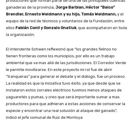
productores que forman parte de una de las principales cuencas
ganaderas de la provincia,
Jorge Barbian, Héctor “Baico”
Brendler, Ernesto Weidmann y su hijo, Tomás Weidmann,
y el
equipo de la red de técnicos y voluntarios de la Fundación, entre
ellos
Fabián Conil y Gonzalo Gnatiuk
, que acompañaron en toda
la organización.
El intendente Schweri reflexionó que “los grandes felinos no
tienen fronteras como los municipios, por ello es un trabajo
ambiental que va mas allá de las jurisdicciones. El Corredor Verde
le permite movilizarse. En este proyecto mi rol fue de abrir
“tranqueras” para generar el debate y el diálogo, fue un proceso.
La realidad es que la iniciativa tuvo éxito, ya que desde que se
instalaron estos corrales eléctricos tuvimos menos ataques de
yaguaretés y pumas, y creo que será importante sumar a mas
productores para que adhieran a estas acciones de conservar la
especie y encontrar una real solución al ataque del ganado”,
indicó el jefe comunal de Ruiz de Montoya.