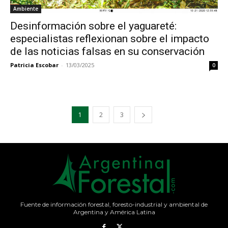
Ambiente
Desinformación sobre el yaguareté:
especialistas reflexionan sobre el impacto
de las noticias falsas en su conservación
Patricia Escobar
-
13/03/2025
0
1
2
3
Fuente de información forestal, foresto-industrial y ambiental de
Argentina y América Latina