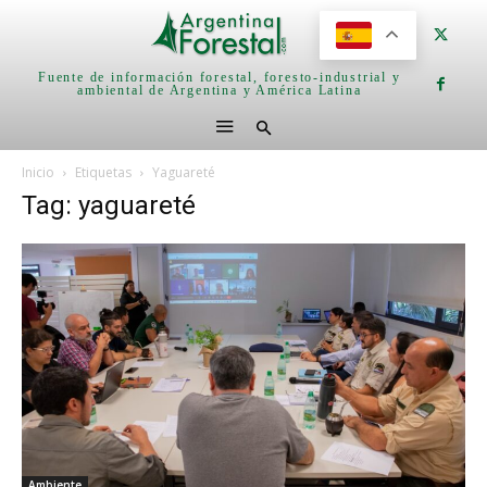
Fuente de información forestal, foresto-industrial y
ambiental de Argentina y América Latina
Inicio
Etiquetas
Yaguareté
Tag: yaguareté
Ambiente