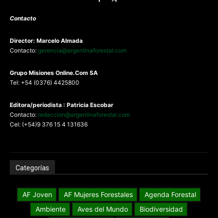
Contacto
Director: Marcelo Almada
Contacto:
gerencia@argentinaforestal.com
G
rupo Misiones
Online.Com
SA
Tel: +54 (0376) 4425800
Editora/periodista : Patricia Escobar
Contacto:
redaccion@argentinaforestal.com
Cel: (+54)9 376 15 4 131636
Categorías
AF Joven
AF Mujeres Forestales
Agenda Forestal
Ambiente
Aves del Mundo
Biodiversidad