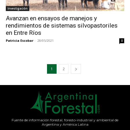
Investigación
Avanzan en ensayos de manejos y
rendimientos de sistemas silvopastoriles
en Entre Ríos
Patricia Escobar
-
28/05/2021
0
1
2
Fuente de información forestal, foresto-industrial y ambiental de
Argentina y América Latina