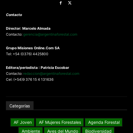
Contacto
Director: Marcelo Almada
Contacto:
gerencia@argentinaforestal.com
G
rupo Misiones
Online.Com
SA
Tel: +54 (0376) 4425800
Editora/periodista : Patricia Escobar
Contacto:
redaccion@argentinaforestal.com
Cel: (+54)9 376 15 4 131636
Categorías
AF Joven
AF Mujeres Forestales
Agenda Forestal
Ambiente
Aves del Mundo
Biodiversidad