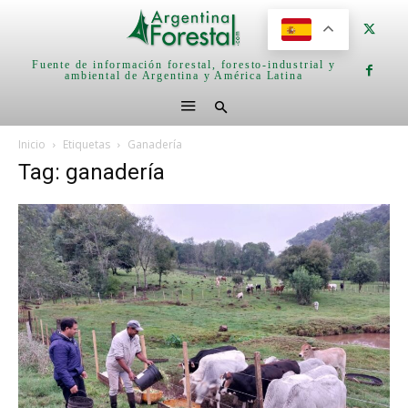
Fuente de información forestal, foresto-industrial y
ambiental de Argentina y América Latina
Inicio
Etiquetas
Ganadería
Tag: ganadería