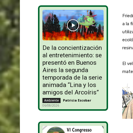
Frie
a la 
utili
ecoló
De la concientización
resin
al entretenimiento: se
presentó en Buenos
El ve
Aires la segunda
mater
temporada de la serie
animada “Lina y los
amigos del Arcoíris”
Patricia Escobar
-
Ambiente
06/08/2026