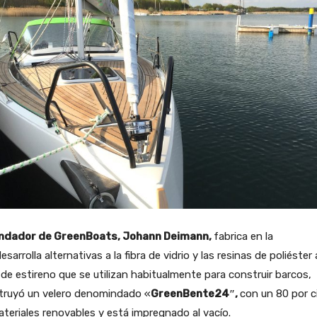
undador de GreenBoats, Johann Deimann,
fabrica en la
esarrolla alternativas a la fibra de vidrio y las resinas de poliéster 
de estireno que se utilizan habitualmente para construir barcos,
truyó un velero denomindado «
GreenBente24″,
con un 80 por c
teriales renovables y está impregnado al vacío.