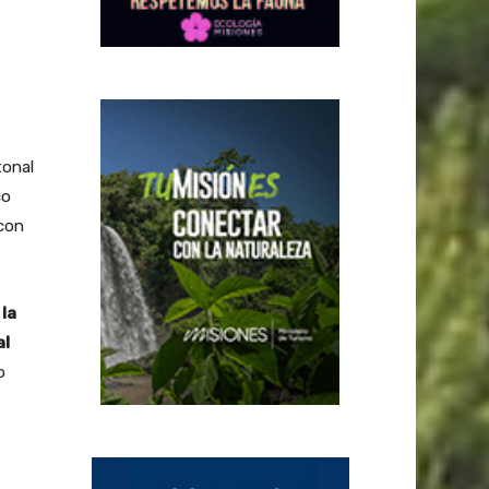
tonal
co
con
 la
al
o