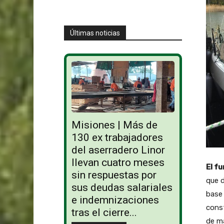
Últimas noticias
Misiones | Más de
130 ex trabajadores
del aserradero Linor
llevan cuatro meses
El f
sin respuestas por
que d
sus deudas salariales
base 
e indemnizaciones
cons
tras el cierre...
de ma