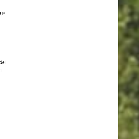
ega
del
l