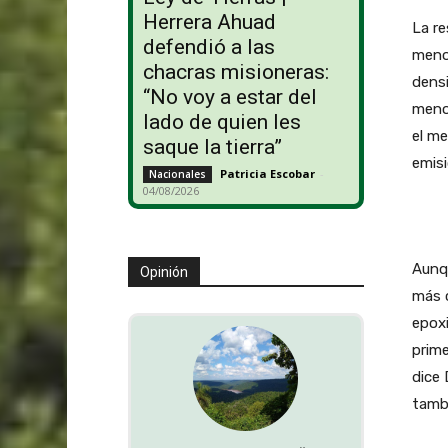
Herrera Ahuad
La re
defendió a las
menor
chacras misioneras:
densi
“No voy a estar del
meno
lado de quien les
el m
saque la tierra”
emis
Patricia Escobar
-
Nacionales
04/08/2026
Aunq
Opinión
más c
epoxi
prime
dice 
tamb