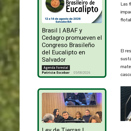
Las f
impac
flota
Brasil | ABAF y
Cedagro promueven el
Congreso Brasileño
El re
del Eucalipto en
susta
Salvador
mater
Agenda Forestal
Patricia Escobar
-
05/08/2026
casco
Ley de Tierras |