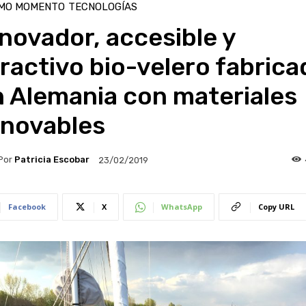
IMO MOMENTO
TECNOLOGÍAS
novador, accesible y
ractivo bio-velero fabrica
n Alemania con materiales
enovables
Por
Patricia Escobar
23/02/2019
Facebook
X
WhatsApp
Copy URL