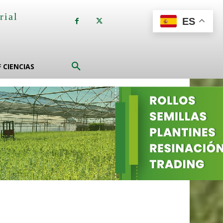
rial
ES
a
F CIENCIAS