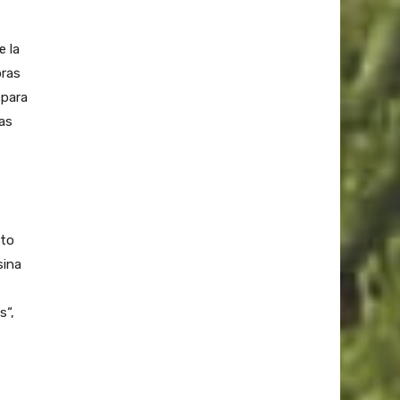
e la
bras
 para
as
nto
sina
s“,