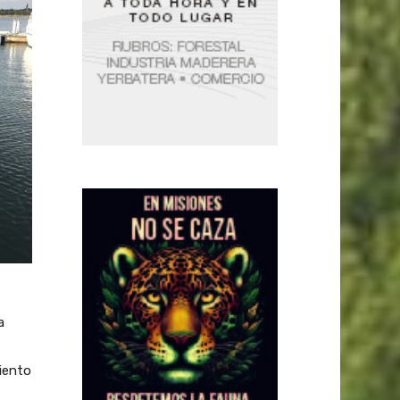
a
iento