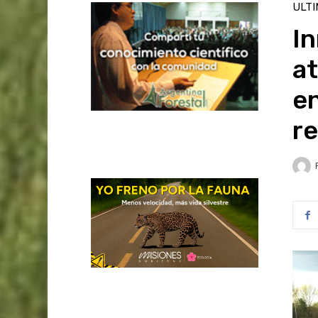
ULT
In
at
e
r