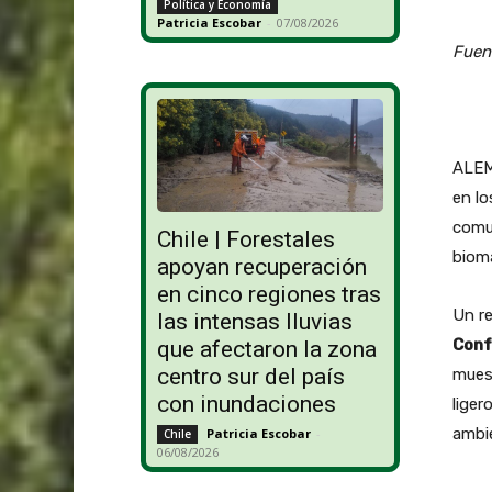
Política y Economía
Patricia Escobar
-
07/08/2026
Fuen
ALEM
en lo
comu
Chile | Forestales
biom
apoyan recuperación
en cinco regiones tras
Un re
las intensas lluvias
Conf
que afectaron la zona
centro sur del país
muest
con inundaciones
liger
ambie
Patricia Escobar
-
Chile
06/08/2026