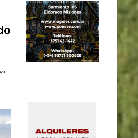
do
460