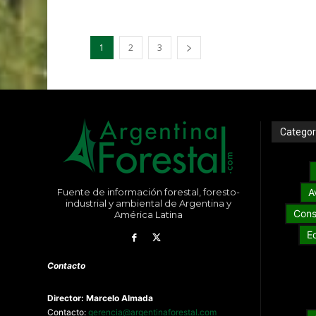
1
2
3
Categor
Fuente de información forestal, foresto-
A
industrial y ambiental de Argentina y
Cons
América Latina
E
Contacto
Director: Marcelo Almada
Contacto:
gerencia@argentinaforestal.com