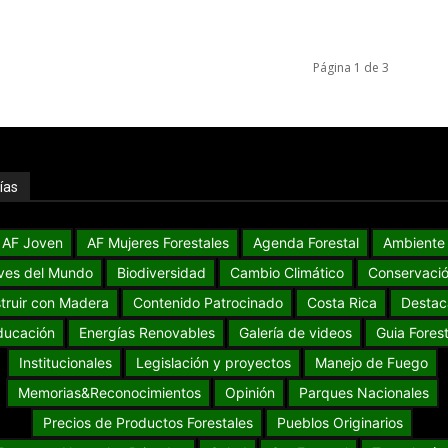
Página 1 de 3
ías
AF Joven
AF Mujeres Forestales
Agenda Forestal
Ambiente
ves del Mundo
Biodiversidad
Cambio Climático
Conservaci
truir con Madera
Contenido Patrocinado
Costa Rica
Destac
ducación
Energías Renovables
Galería de videos
Guia Forest
Institucionales
Legislación y proyectos
Manejo de Fuego
Memorias&Reconocimientos
Opinión
Parques Nacionales
Precios de Productos Forestales
Pueblos Originarios