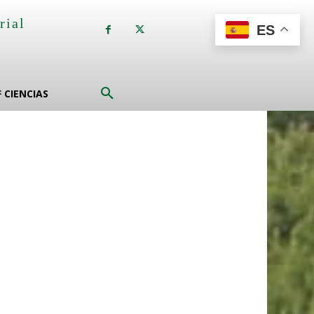
rial
ES
a
F CIENCIAS