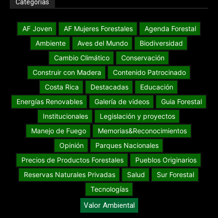
Categorías
AF Joven
AF Mujeres Forestales
Agenda Forestal
Ambiente
Aves del Mundo
Biodiversidad
Cambio Climático
Conservación
Construir con Madera
Contenido Patrocinado
Costa Rica
Destacadas
Educación
Energías Renovables
Galería de videos
Guia Forestal
Institucionales
Legislación y proyectos
Manejo de Fuego
Memorias&Reconocimientos
Opinión
Parques Nacionales
Precios de Productos Forestales
Pueblos Originarios
Reservas Naturales Privadas
Salud
Sur Forestal
Tecnologías
Valor Ambiental