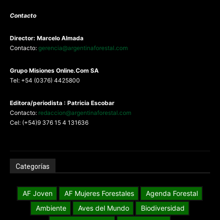
Contacto
Director: Marcelo Almada
Contacto:
gerencia@argentinaforestal.com
G
rupo Misiones
Online.Com
SA
Tel: +54 (0376) 4425800
Editora/periodista : Patricia Escobar
Contacto:
redaccion@argentinaforestal.com
Cel: (+54)9 376 15 4 131636
Categorías
AF Joven
AF Mujeres Forestales
Agenda Forestal
Ambiente
Aves del Mundo
Biodiversidad