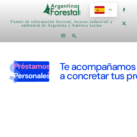
Fuente de información forestal, foresto-industrial y
ambiental de Argentina y América Latina