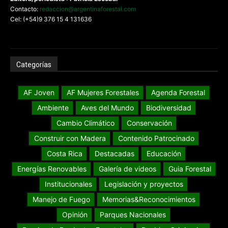
Contacto:
redaccion@argentinaforestal.com
Cel: (+54)9 376 15 4 131636
Categorías
AF Joven
AF Mujeres Forestales
Agenda Forestal
Ambiente
Aves del Mundo
Biodiversidad
Cambio Climático
Conservación
Construir con Madera
Contenido Patrocinado
Costa Rica
Destacadas
Educación
Energías Renovables
Galería de videos
Guia Forestal
Institucionales
Legislación y proyectos
Manejo de Fuego
Memorias&Reconocimientos
Opinión
Parques Nacionales