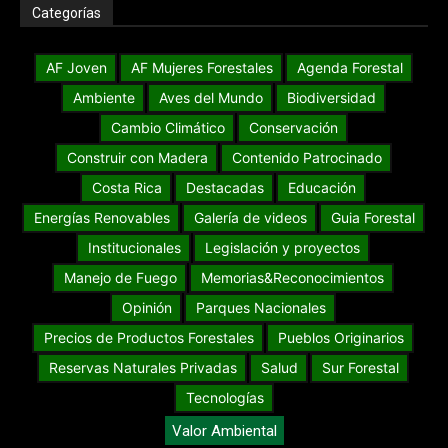
Categorías
AF Joven
AF Mujeres Forestales
Agenda Forestal
Ambiente
Aves del Mundo
Biodiversidad
Cambio Climático
Conservación
Construir con Madera
Contenido Patrocinado
Costa Rica
Destacadas
Educación
Energías Renovables
Galería de videos
Guia Forestal
Institucionales
Legislación y proyectos
Manejo de Fuego
Memorias&Reconocimientos
Opinión
Parques Nacionales
Precios de Productos Forestales
Pueblos Originarios
Reservas Naturales Privadas
Salud
Sur Forestal
Tecnologías
Valor Ambiental