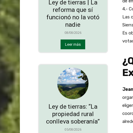
de em
Ley de tierras | La
4.- C
reforma que sí
funcionó no la votó
Las c
nadie
Sierr
Es ob
08/08/2026
votac
Leer más
¿Q
Ex
Jean
organ
elige
Ley de tierras: “La
propiedad rural
coord
conlleva soberanía”
alred
05/08/2026