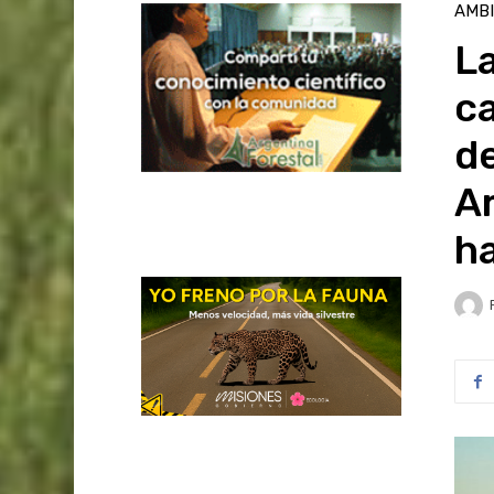
AMB
La
c
de
A
ha