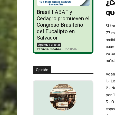
¿C
qu
Brasil | ABAF y
Cedagro promueven el
Congreso Brasileño
Si to
del Eucalipto en
77 ma
Salvador
recib
Agenda Forestal
cuant
Patricia Escobar
-
05/08/2026
votos
reñid
Opinión
Votar
1.- L
2.- N
por “
3.- O
espec