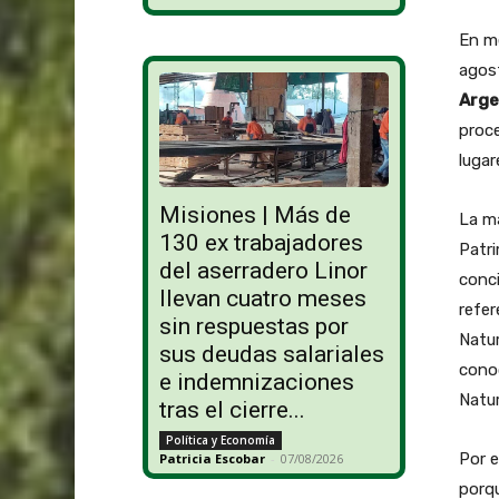
En me
agost
Arge
proce
lugar
Misiones | Más de
La ma
130 ex trabajadores
Patri
del aserradero Linor
conci
llevan cuatro meses
refer
sin respuestas por
Natur
sus deudas salariales
conoc
e indemnizaciones
Natur
tras el cierre...
Política y Economía
Por e
Patricia Escobar
-
07/08/2026
porqu