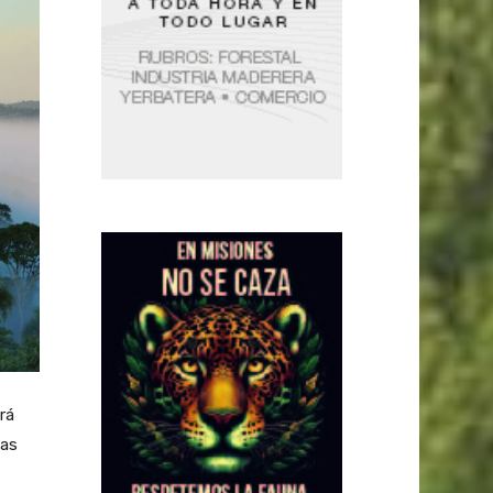
rá
las