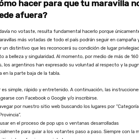
ómo hacer para que tu maravilla n
ede afuera?
davía no votaste, resulta fundamental hacerlo porque únicamente
ravillas más votadas de todo el país podrán seguir en campaña 
ir un distintivo que les reconocerá su condición de lugar privilegia
o a belleza y singularidad. Al momento, por medio de más de 160 
, los argentinos han expresado su voluntad al respecto y la pug
a en la parte baja de la tabla.
 es simple, rápido y entretenido. A continuación, las instruccione
ogearse con Facebook o Google y/o inscribirse.
avegar por nuestro sitio web buscando los lugares por “Categoría
Provincia”.
 usar en el proceso de pop ups o ventanas desarrolladas
ialmente para guiar a los votantes paso a paso. Siempre con la 