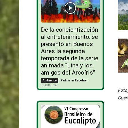
De la concientización
al entretenimiento: se
presentó en Buenos
Aires la segunda
temporada de la serie
animada “Lina y los
amigos del Arcoíris”
Patricia Escobar
-
Ambiente
06/08/2026
Fotog
Guar