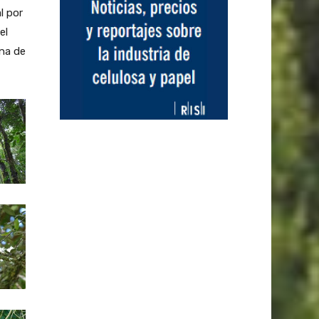
l por
el
una de