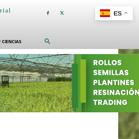
rial
ES
a
F CIENCIAS