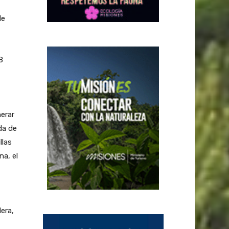
de
8
nerar
da de
llas
na, el
era,