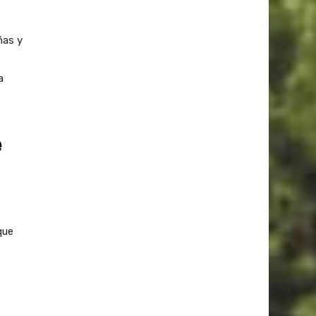
ñas y
a
e
que