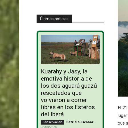
Últimas noticias
Kuarahy y Jasy, la
emotiva historia de
los dos aguará guazú
rescatados que
volvieron a correr
libres en los Esteros
El 21
del Iberá
lugar
Patricia Escobar
-
Conservación
que s
08/08/2026