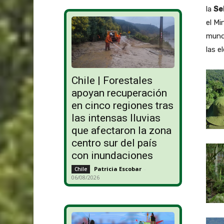
la
Se
el Mi
mundi
las e
Chile | Forestales
apoyan recuperación
en cinco regiones tras
las intensas lluvias
que afectaron la zona
centro sur del país
con inundaciones
Patricia Escobar
-
Chile
06/08/2026