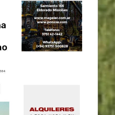
na
no
a
384