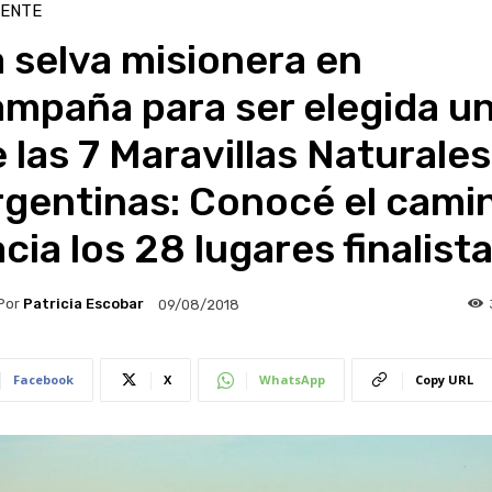
IENTE
 selva misionera en
ampaña para ser elegida u
 las 7 Maravillas Naturales
rgentinas: Conocé el cami
cia los 28 lugares finalist
Por
Patricia Escobar
09/08/2018
Facebook
X
WhatsApp
Copy URL