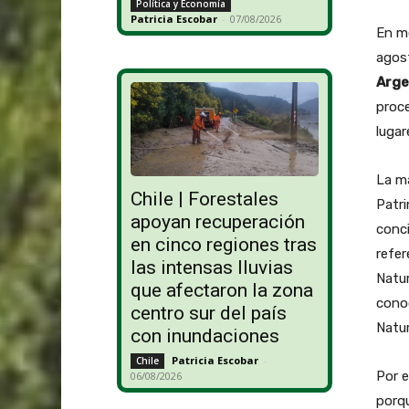
Política y Economía
Patricia Escobar
-
07/08/2026
En me
agost
Arge
proce
lugar
La ma
Chile | Forestales
Patri
apoyan recuperación
conci
en cinco regiones tras
refer
las intensas lluvias
Natur
que afectaron la zona
conoc
centro sur del país
Natur
con inundaciones
Patricia Escobar
-
Chile
Por e
06/08/2026
porqu