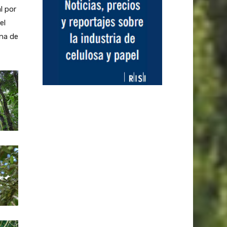
l por
el
una de