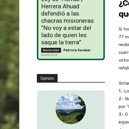
¿C
Herrera Ahuad
qu
defendió a las
chacras misioneras:
“No voy a estar del
Si to
lado de quien les
77 ma
saque la tierra”
recib
Patricia Escobar
-
Nacionales
cuant
04/08/2026
votos
reñid
Opinión
Votar
1.- L
2.- N
por “
3.- O
espec