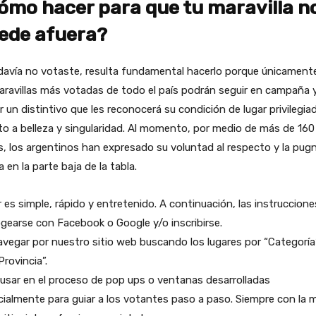
ómo hacer para que tu maravilla n
ede afuera?
davía no votaste, resulta fundamental hacerlo porque únicamente
ravillas más votadas de todo el país podrán seguir en campaña 
ir un distintivo que les reconocerá su condición de lugar privilegia
o a belleza y singularidad. Al momento, por medio de más de 160 
, los argentinos han expresado su voluntad al respecto y la pug
a en la parte baja de la tabla.
 es simple, rápido y entretenido. A continuación, las instruccione
ogearse con Facebook o Google y/o inscribirse.
avegar por nuestro sitio web buscando los lugares por “Categoría
Provincia”.
 usar en el proceso de pop ups o ventanas desarrolladas
ialmente para guiar a los votantes paso a paso. Siempre con la 