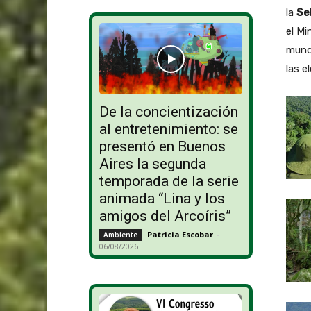
la
Se
el Mi
mundi
las e
De la concientización
al entretenimiento: se
presentó en Buenos
Aires la segunda
temporada de la serie
animada “Lina y los
amigos del Arcoíris”
Patricia Escobar
-
Ambiente
06/08/2026