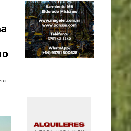
na
no
a
380