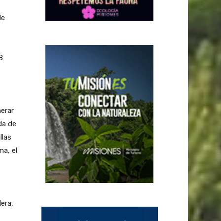
de
8
nerar
da de
llas
na, el
era,