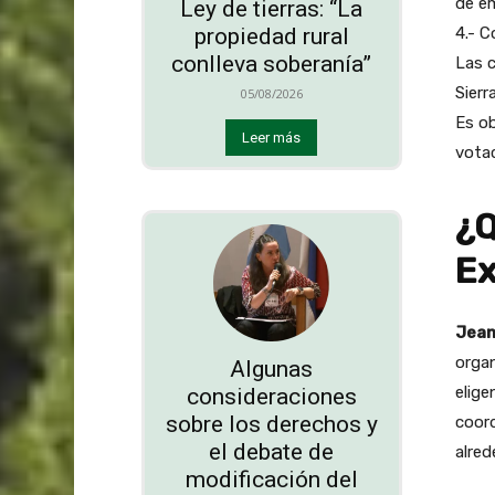
de em
Ley de tierras: “La
4.- C
propiedad rural
conlleva soberanía”
Las c
Sierr
05/08/2026
Es ob
Leer más
votac
¿Q
Ex
Jean
organ
Algunas
elige
consideraciones
sobre los derechos y
coord
el debate de
alred
modificación del