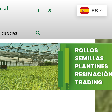
rial
ES
a
F CIENCIAS