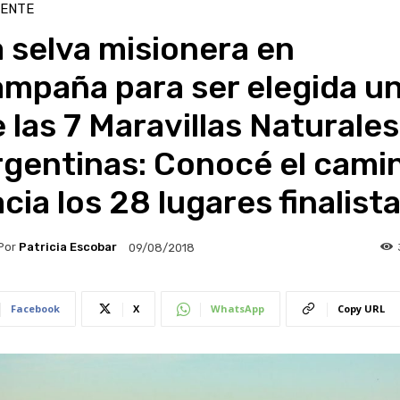
IENTE
 selva misionera en
ampaña para ser elegida u
 las 7 Maravillas Naturales
rgentinas: Conocé el cami
cia los 28 lugares finalist
Por
Patricia Escobar
09/08/2018
Facebook
X
WhatsApp
Copy URL