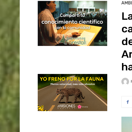
AMB
La
c
de
A
ha