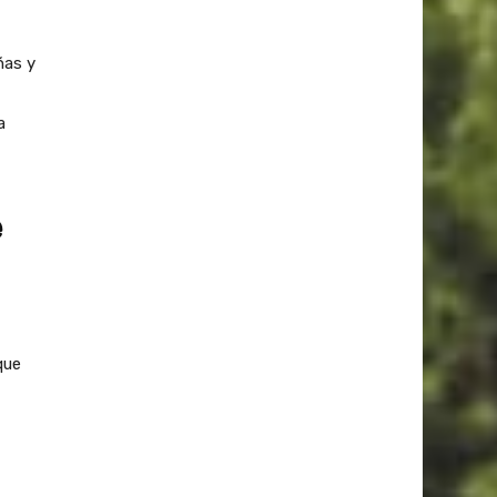
ñas y
a
e
que