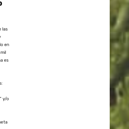
o
 las
y
do en
mil
na es
s:
” y/o
meta