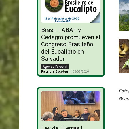
Brasil | ABAF y
Cedagro promueven el
Congreso Brasileño
del Eucalipto en
Salvador
Agenda Forestal
Patricia Escobar
-
05/08/2026
Fotog
Guar
Ley de Tierras |