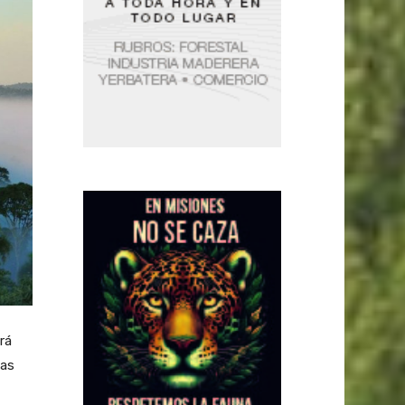
rá
las