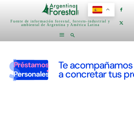
Fuente de información forestal, foresto-industrial y
ambiental de Argentina y América Latina