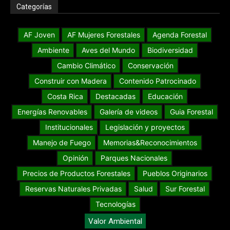
Categorías
AF Joven
AF Mujeres Forestales
Agenda Forestal
Ambiente
Aves del Mundo
Biodiversidad
Cambio Climático
Conservación
Construir con Madera
Contenido Patrocinado
Costa Rica
Destacadas
Educación
Energías Renovables
Galería de videos
Guia Forestal
Institucionales
Legislación y proyectos
Manejo de Fuego
Memorias&Reconocimientos
Opinión
Parques Nacionales
Precios de Productos Forestales
Pueblos Originarios
Reservas Naturales Privadas
Salud
Sur Forestal
Tecnologías
Valor Ambiental