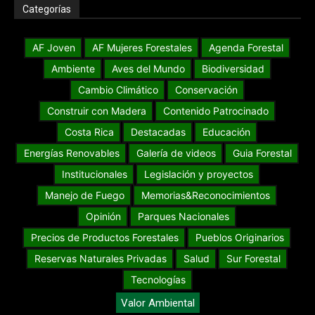
Categorías
AF Joven
AF Mujeres Forestales
Agenda Forestal
Ambiente
Aves del Mundo
Biodiversidad
Cambio Climático
Conservación
Construir con Madera
Contenido Patrocinado
Costa Rica
Destacadas
Educación
Energías Renovables
Galería de videos
Guia Forestal
Institucionales
Legislación y proyectos
Manejo de Fuego
Memorias&Reconocimientos
Opinión
Parques Nacionales
Precios de Productos Forestales
Pueblos Originarios
Reservas Naturales Privadas
Salud
Sur Forestal
Tecnologías
Valor Ambiental