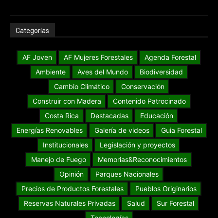
Categorías
AF Joven
AF Mujeres Forestales
Agenda Forestal
Ambiente
Aves del Mundo
Biodiversidad
Cambio Climático
Conservación
Construir con Madera
Contenido Patrocinado
Costa Rica
Destacadas
Educación
Energías Renovables
Galería de videos
Guia Forestal
Institucionales
Legislación y proyectos
Manejo de Fuego
Memorias&Reconocimientos
Opinión
Parques Nacionales
Precios de Productos Forestales
Pueblos Originarios
Reservas Naturales Privadas
Salud
Sur Forestal
Tecnologías