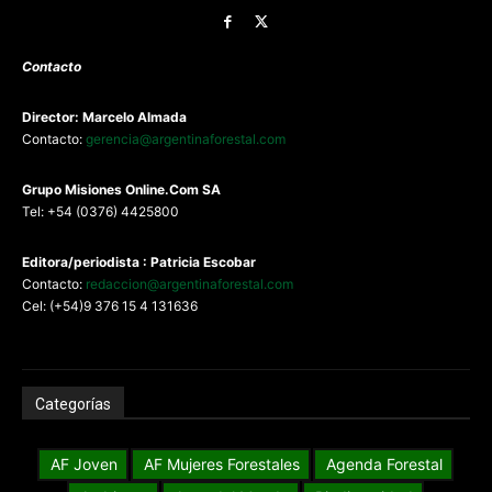
Contacto
Director: Marcelo Almada
Contacto:
gerencia@argentinaforestal.com
G
rupo Misiones
Online.Com
SA
Tel: +54 (0376) 4425800
Editora/periodista : Patricia Escobar
Contacto:
redaccion@argentinaforestal.com
Cel: (+54)9 376 15 4 131636
Categorías
AF Joven
AF Mujeres Forestales
Agenda Forestal