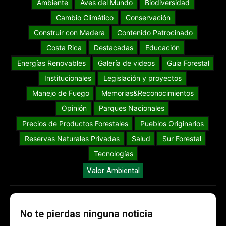
Ambiente
Aves del Mundo
Biodiversidad
Cambio Climático
Conservación
Construir con Madera
Contenido Patrocinado
Costa Rica
Destacadas
Educación
Energías Renovables
Galería de videos
Guia Forestal
Institucionales
Legislación y proyectos
Manejo de Fuego
Memorias&Reconocimientos
Opinión
Parques Nacionales
Precios de Productos Forestales
Pueblos Originarios
Reservas Naturales Privadas
Salud
Sur Forestal
Tecnologías
Valor Ambiental
No te pierdas ninguna noticia