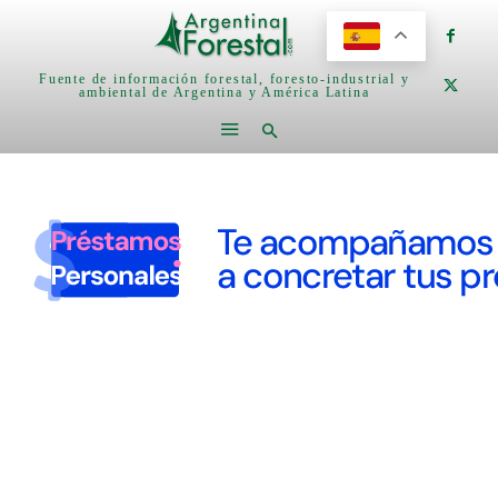
Fuente de información forestal, foresto-industrial y
ambiental de Argentina y América Latina