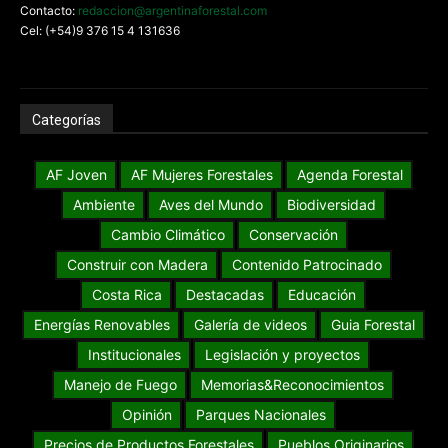
Contacto:
redaccion@argentinaforestal.com
Cel: (+54)9 376 15 4 131636
Categorías
AF Joven
AF Mujeres Forestales
Agenda Forestal
Ambiente
Aves del Mundo
Biodiversidad
Cambio Climático
Conservación
Construir con Madera
Contenido Patrocinado
Costa Rica
Destacadas
Educación
Energías Renovables
Galería de videos
Guia Forestal
Institucionales
Legislación y proyectos
Manejo de Fuego
Memorias&Reconocimientos
Opinión
Parques Nacionales
Precios de Productos Forestales
Pueblos Originarios