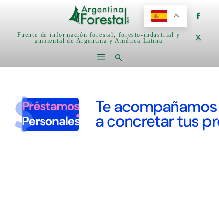
Fuente de información forestal, foresto-industrial y
ambiental de Argentina y América Latina