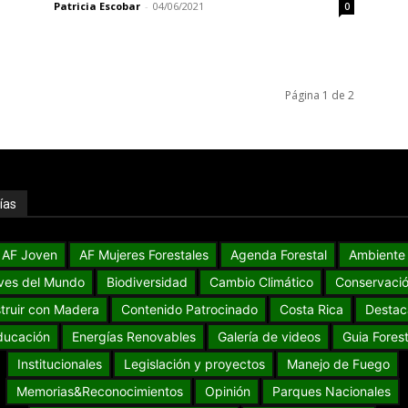
Patricia Escobar
-
04/06/2021
0
Página 1 de 2
ías
AF Joven
AF Mujeres Forestales
Agenda Forestal
Ambiente
ves del Mundo
Biodiversidad
Cambio Climático
Conservaci
truir con Madera
Contenido Patrocinado
Costa Rica
Destac
ducación
Energías Renovables
Galería de videos
Guia Forest
Institucionales
Legislación y proyectos
Manejo de Fuego
Memorias&Reconocimientos
Opinión
Parques Nacionales