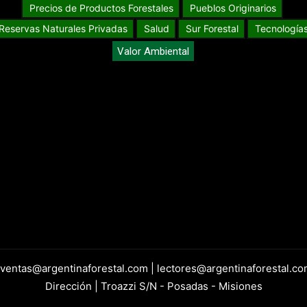
Precios de Productos Forestales
Pueblos Originarios
Reservas Naturales Privadas
Salud
Sur Forestal
Tecnología
Valor Ambiental
 ventas@argentinaforestal.com | lectores@argentinaforestal.co
Dirección | Troazzi S/N - Posadas - Misiones