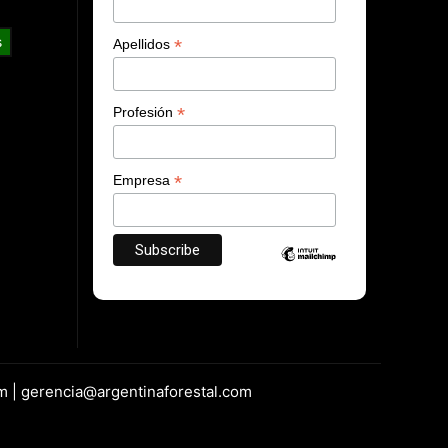
s
*
Apellidos
*
Profesión
*
Empresa
m | gerencia@argentinaforestal.com