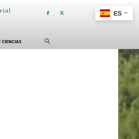
rial
ES
a
F CIENCIAS