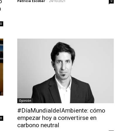
o
Patricia Escobar
-
24/10/2021
0
a
0
Opinión
#DíaMundialdelAmbiente: cómo
empezar hoy a convertirse en
0
carbono neutral