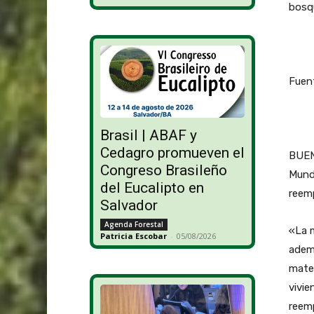
bosq
Fuen
Brasil | ABAF y
Cedagro promueven el
BUEN
Congreso Brasileño
Mundi
del Eucalipto en
reemp
Salvador
Agenda Forestal
«La m
Patricia Escobar
-
05/08/2026
ademá
mater
vivie
reem