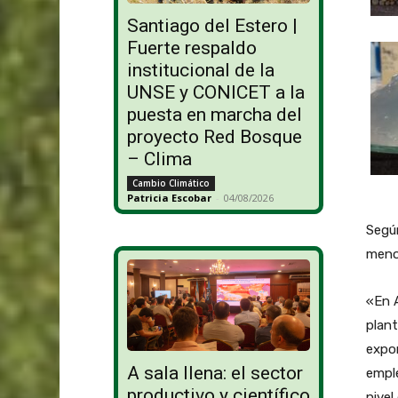
Santiago del Estero |
Fuerte respaldo
institucional de la
UNSE y CONICET a la
puesta en marcha del
proyecto Red Bosque
– Clima
Cambio Climático
Patricia Escobar
-
04/08/2026
Según
meno
«En A
plant
expo
A sala llena: el sector
empl
productivo y científico
nivel