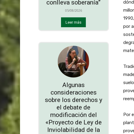
conlleva soberanía”
dónd
millo
05/08/2026
1990,
Leer más
por a
soste
degra
mater
Tradi
mader
suelo
Algunas
prove
consideraciones
reemp
sobre los derechos y
el debate de
modificación del
Por e
«Proyecto de Ley de
plan
Inviolabilidad de la
prove