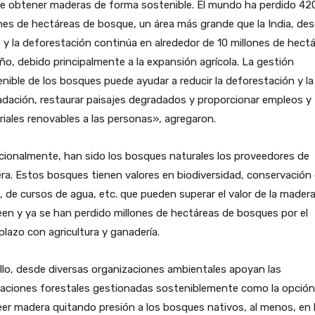
e obtener maderas de forma sostenible. El mundo ha perdido 42
nes de hectáreas de bosque, un área más grande que la India, de
 y la deforestación continúa en alrededor de 10 millones de hect
ño, debido principalmente a la expansión agrícola. La gestión
nible de los bosques puede ayudar a reducir la deforestación y la
dación, restaurar paisajes degradados y proporcionar empleos y
iales renovables a las personas», agregaron.
cionalmente, han sido los bosques naturales los proveedores de
a. Estos bosques tienen valores en biodiversidad, conservación
, de cursos de agua, etc. que pueden superar el valor de la mader
en y ya se han perdido millones de hectáreas de bosques por el
lazo con agricultura y ganadería.
llo, desde diversas organizaciones ambientales apoyan las
taciones forestales gestionadas sosteniblemente como la opción
er madera quitando presión a los bosques nativos, al menos, en 