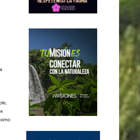
a
ble,
ee
 como