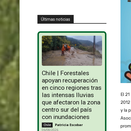
Últimas noticias
Chile | Forestales
apoyan recuperación
en cinco regiones tras
las intensas lluvias
El 21
que afectaron la zona
2012 
centro sur del país
y la 
con inundaciones
Asoci
Patricia Escobar
-
Chile
promo
06/08/2026