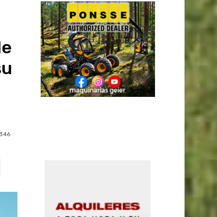
le
su
346