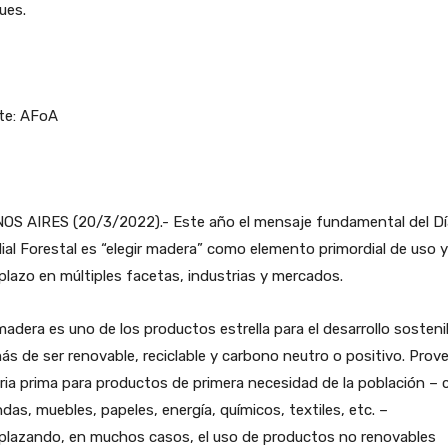
ues.
te: AFoA
OS AIRES (20/3/2022).- Este año el mensaje fundamental del Dí
al Forestal es “elegir madera” como elemento primordial de uso y
lazo en múltiples facetas, industrias y mercados.
adera es uno de los productos estrella para el desarrollo sosteni
s de ser renovable, reciclable y carbono neutro o positivo. Prov
ia prima para productos de primera necesidad de la población –
ndas, muebles, papeles, energía, químicos, textiles, etc. –
plazando, en muchos casos, el uso de productos no renovables