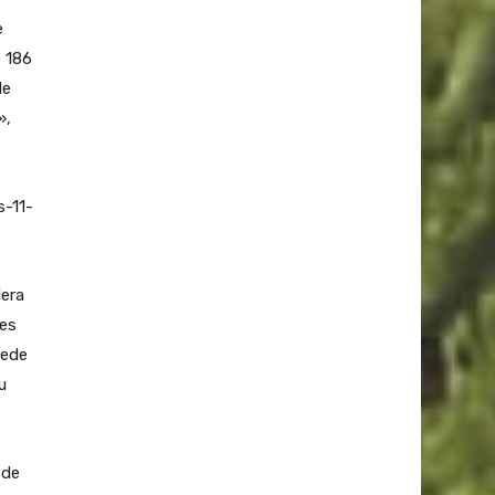
e
e 186
de
»,
s-11-
dera
les
uede
u
 de