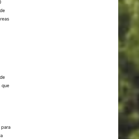
0
sde
áreas
 de
a que
 para
la