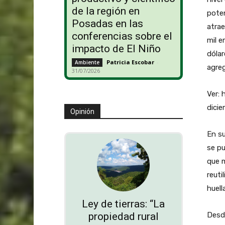
de la región en
poten
Posadas en las
atrae
conferencias sobre el
mil e
impacto de El Niño
dólar
Patricia Escobar
-
Ambiente
agre
31/07/2026
Ver: 
dici
Opinión
En su
se pu
que m
reuti
huell
Ley de tierras: “La
propiedad rural
Desd