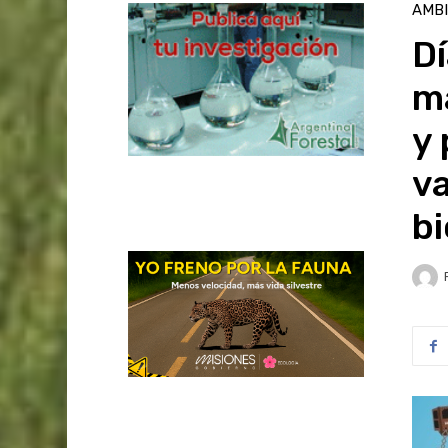
AMB
Dí
m
y 
va
bi