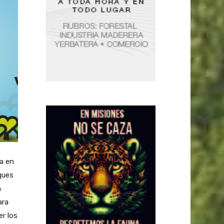
da en
ques
a
ara
r los