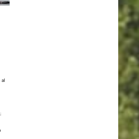
 al
;
o