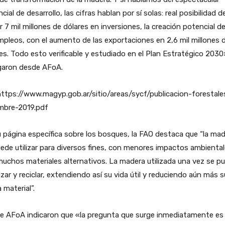
cial de desarrollo, las cifras hablan por sí solas: real posibilidad d
r 7 mil millones de dólares en inversiones, la creación potencial d
mpleos, con el aumento de las exportaciones en 2,6 mil millones 
es. Todo esto verificable y estudiado en el Plan Estratégico 2030
garon desde AFoA.
https://www.magyp.gob.ar/sitio/areas/sycf/publicacion-forestale
embre-2019.pdf
 página específica sobre los bosques, la FAO destaca que “la ma
ede utilizar para diversos fines, con menores impactos ambienta
uchos materiales alternativos. La madera utilizada una vez se p
lizar y reciclar, extendiendo así su vida útil y reduciendo aún más s
a material”.
e AFoA indicaron que «la pregunta que surge inmediatamente es