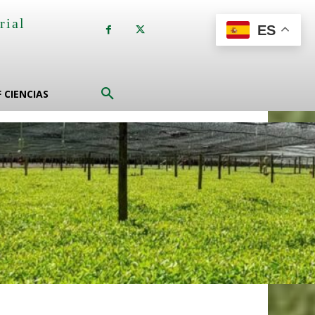
rial
ES
a
F CIENCIAS