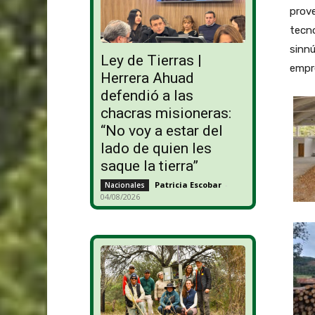
prove
tecno
sinnú
Ley de Tierras |
empre
Herrera Ahuad
defendió a las
chacras misioneras:
“No voy a estar del
lado de quien les
saque la tierra”
Patricia Escobar
-
Nacionales
04/08/2026