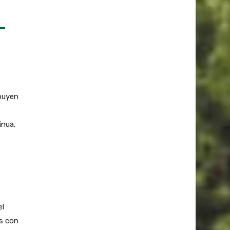
ibuyen
inua,
el
os con