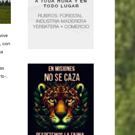
vive
, con
na
as
ís-,