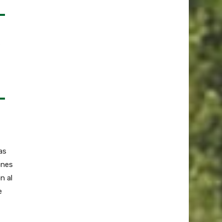
as
ones
n al
e