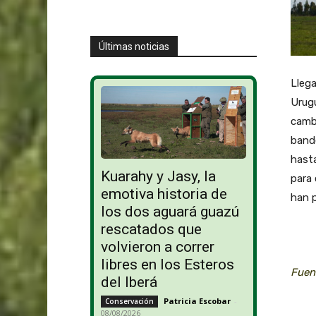
Últimas noticias
Llega
Urugu
camb
bande
hasta
Kuarahy y Jasy, la
para 
emotiva historia de
han 
los dos aguará guazú
rescatados que
volvieron a correr
libres en los Esteros
Fuen
del Iberá
Patricia Escobar
-
Conservación
08/08/2026