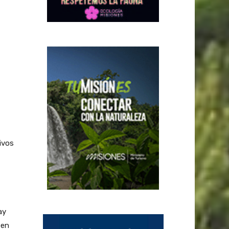
ivos
ay
 en