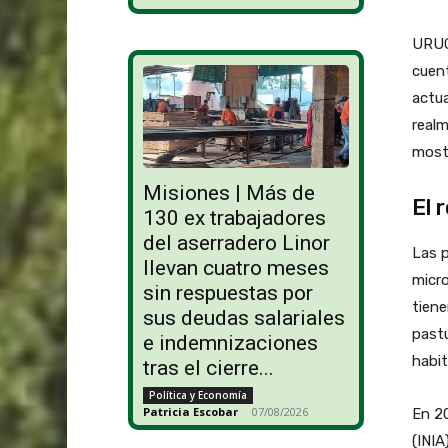
URUG
cuent
actua
realm
mostr
Misiones | Más de
El 
130 ex trabajadores
del aserradero Linor
Las p
llevan cuatro meses
micro
sin respuestas por
tiene
sus deudas salariales
pastu
e indemnizaciones
habit
tras el cierre...
Política y Economía
Patricia Escobar
-
07/08/2026
En 20
(INIA