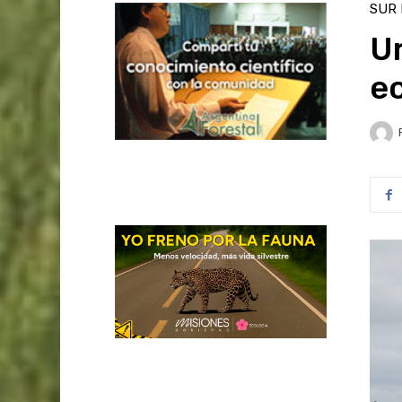
SUR
U
e