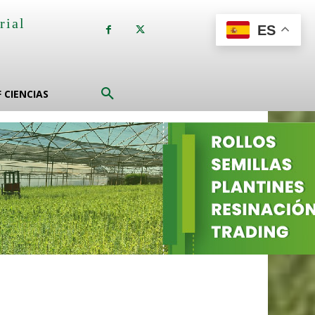
rial
ES
a
F CIENCIAS