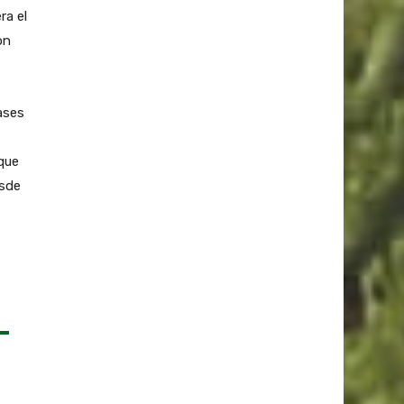
ra el
on
ases
 que
esde