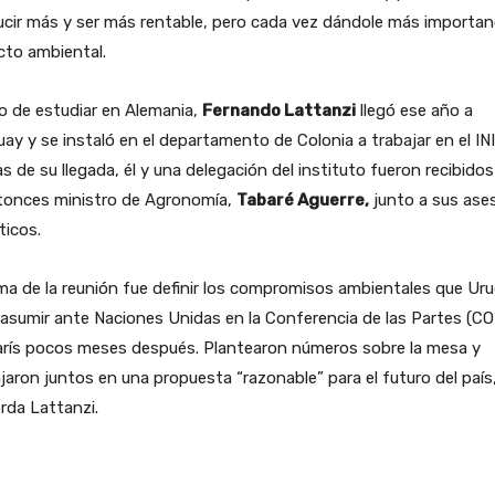
cir más y ser más rentable, pero cada vez dándole más importanc
cto ambiental.
o de estudiar en Alemania,
Fernando Lattanzi
llegó ese año a
ay y se instaló en el departamento de Colonia a trabajar en el INI
as de su llegada, él y una delegación del instituto fueron recibidos
ntonces ministro de Agronomía,
Tabaré Aguerre,
junto a sus ase
ticos.
ma de la reunión fue definir los compromisos ambientales que Ur
 asumir ante Naciones Unidas en la Conferencia de las Partes (C
arís pocos meses después. Plantearon números sobre la mesa y
jaron juntos en una propuesta “razonable” para el futuro del país
rda Lattanzi.