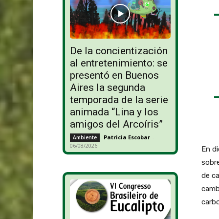
De la concientización
al entretenimiento: se
presentó en Buenos
Aires la segunda
temporada de la serie
animada “Lina y los
amigos del Arcoíris”
Patricia Escobar
-
Ambiente
06/08/2026
En di
sobre
de ca
cambi
carbo