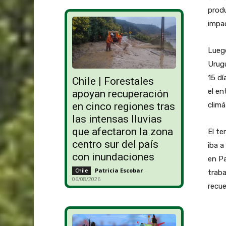
produ
impa
Lueg
Urugu
15 dí
Chile | Forestales
el e
apoyan recuperación
climá
en cinco regiones tras
las intensas lluvias
que afectaron la zona
El te
centro sur del país
iba a
con inundaciones
en P
Patricia Escobar
-
Chile
traba
06/08/2026
recue