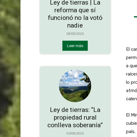
Ley de tierras | La
reforma que sí
funcionó no la votó
nadie
08/08/2026
Leer más
El ca
perma
a que
raíce
lo pr
atmós
calen
Ley de tierras: “La
El Mi
propiedad rural
cubie
conlleva soberanía”
país.
05/08/2026