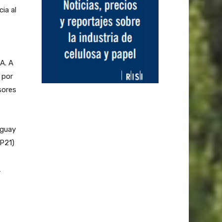
ia al
A. A
 por
sores
uguay
OP21)
,