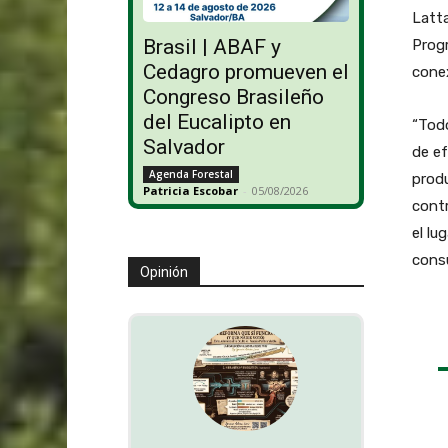
Latta
Brasil | ABAF y
Progr
Cedagro promueven el
conex
Congreso Brasileño
del Eucalipto en
“Tod
Salvador
de ef
Agenda Forestal
produ
Patricia Escobar
-
05/08/2026
contr
el lu
cons
Opinión