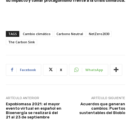
su impacto y tomar protagonismo frente a la crisis climática.
TAGS
Cambio climático
Carbono Neutral
NetZero2030
The Carbon Sink
Facebook
X
WhatsApp
ARTÍCULO ANTERIOR
ARTÍCULO SIGUIENTE
Expobiomasa 2021: el mayor
Acuerdos que generan
evento virtual en español en
cambios: Puertos
Bioenergía se realizará del
sustentables del Biobío
21 al 23 de septiembre