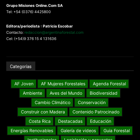
G
rupo Misiones
Online.Com
SA
Tel: +54 (0376) 4425800
Editora/periodista : Patricia Escobar
Contacto:
redaccion@argentinaforestal.com
Cel: (+54)9 376 15 4 131636
Categorías
AF Joven
AF Mujeres Forestales
Agenda Forestal
Ambiente
Aves del Mundo
Biodiversidad
Cambio Climático
Conservación
Construir con Madera
Contenido Patrocinado
Costa Rica
Destacadas
Educación
Energías Renovables
Galería de videos
Guia Forestal
Institucionales
Legislación y proyectos