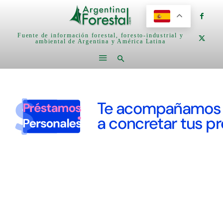
Fuente de información forestal, foresto-industrial y
ambiental de Argentina y América Latina